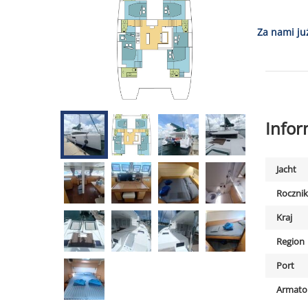
Za nami ju
Info
Jacht
Rocznik
Kraj
Region
Port
Armato