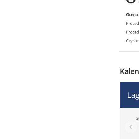
Ocena 
Proced
Proced
Czysto
Kalen
La
2