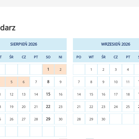
darz
SIERPIEŃ 2026
WRZESIEŃ 2026
T
ŚR
CZ
PT
SO
NI
PO
WT
ŚR
CZ
PT
1
2
1
2
3
4
8
4
5
6
7
9
7
8
9
10
11
15
1
12
13
14
16
14
15
16
17
18
22
8
19
20
21
23
21
22
23
24
25
29
5
26
27
28
30
28
29
30