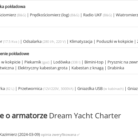
ika pokładowa
ściomierz
|
Prędkościomierz (log)
|
Radio UKF
|
Wiatromier
(B&G)
(B&G)
(B&G)
d
or
|
Odsalarka
|
Klimatyzacja
|
Poduszki w kokpicie
|
(17.5 Kva )
(280 l/h, 220 V)
enie pokładowe
 w kokpicie
|
Piekarnik
|
Lodówka
|
Bimini-top
|
Prysznic na zew
(gaz)
(338 l)
otwiczna
|
Elektryczny kabestan grota
|
Kabestan z knagą
|
Drabinka
rka
|
Przetwornica
|
Gniazdka USB
|
Gnia
(82 L)
(12V/220V, 3000VA)
(w kabinach)
e o armatorze
Dream Yacht Charter
Kazimierz (2024-03-09)
opinia zweryfikowana
✅