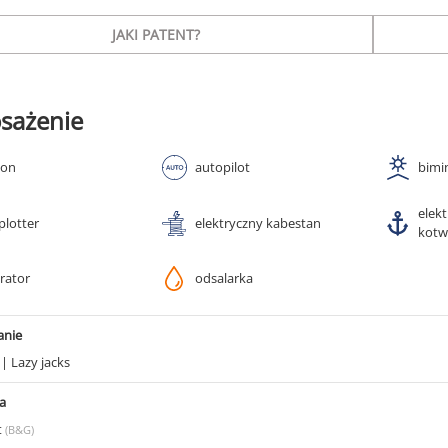
JAKI PATENT?
sażenie
ton
autopilot
bimi
elek
plotter
elektryczny kabestan
kotw
rator
odsalarka
anie
g
|
Lazy jacks
a
t
(B&G)