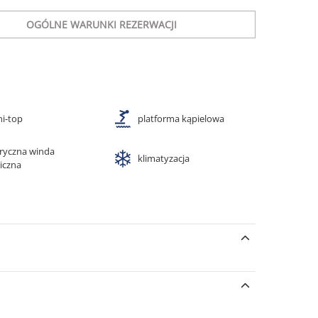
OGÓLNE WARUNKI REZERWACJI
ni-top
platforma kąpielowa
tryczna winda
klimatyzacja
iczna