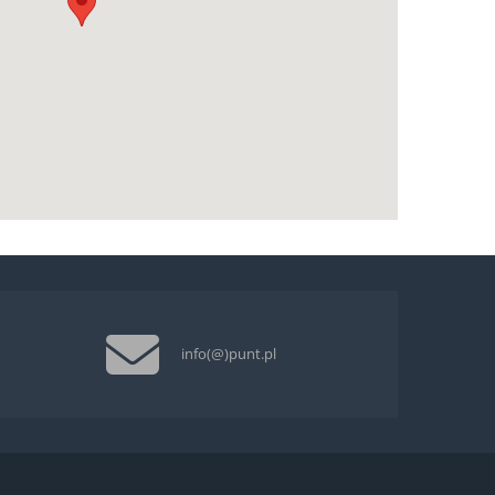
info(@)punt.pl