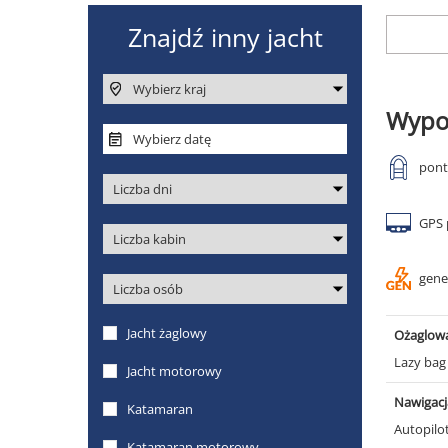
Wypo
pon
GPS 
gene
Ożaglow
Lazy ba
Nawigacj
Autopilo