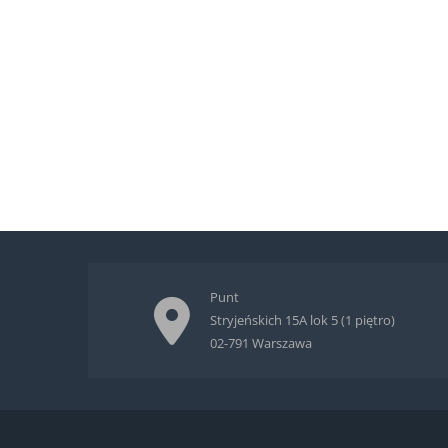
Punt
Stryjeńskich 15A lok 5 (1 piętro)
02-791 Warszawa