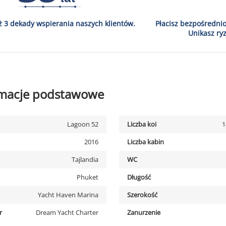
ż 3 dekady wspierania naszych klientów.
Płacisz bezpośredni
Unikasz ryz
rmacje podstawowe
Lagoon 52
Liczba koi
1
2016
Liczba kabin
Tajlandia
WC
Phuket
Długość
Yacht Haven Marina
Szerokość
r
Dream Yacht Charter
Zanurzenie