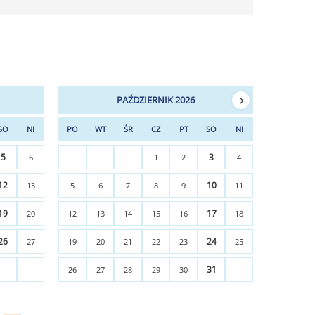
PAŹDZIERNIK 2026
SO
NI
PO
WT
ŚR
CZ
PT
SO
NI
5
3
6
1
2
4
12
10
13
5
6
7
8
9
11
19
17
20
12
13
14
15
16
18
26
24
27
19
20
21
22
23
25
31
26
27
28
29
30