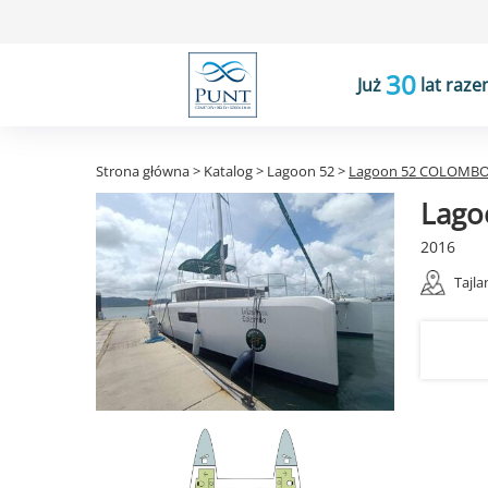
30
Już
lat raze
Strona główna
>
Katalog
>
Lagoon 52
>
Lagoon 52 COLOMB
Lago
2016
Tajla