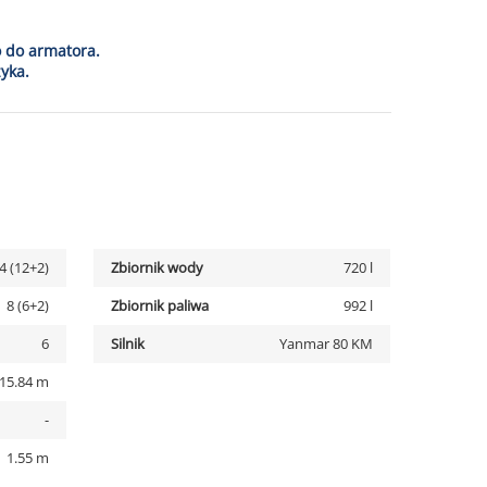
o do armatora.
yka.
4 (12+2)
Zbiornik wody
720 l
8 (6+2)
Zbiornik paliwa
992 l
6
Silnik
Yanmar 80 KM
15.84 m
-
1.55 m