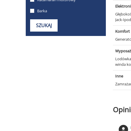
Elektron
Głęboko
Jack-Ipo
Komfort
Generat
Wyposaż
Lodówka
winda k
Inne
Zamraża
Opini