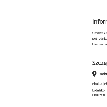
Info
Umowa Cza
pośrednic
kierowane
Szcze
Yach
Phuket|Ph
Lotnisko
Phuket (H