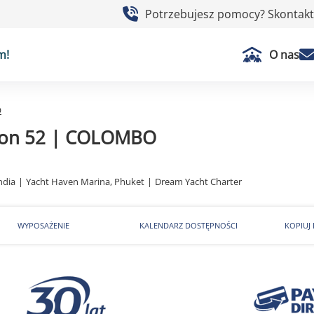
Potrzebujesz pomocy? Skontaktu
m!
O nas
O
on 52 | COLOMBO
ndia
|
Yacht Haven Marina, Phuket
|
Dream Yacht Charter
WYPOSAŻENIE
KALENDARZ DOSTĘPNOŚCI
KOPIUJ