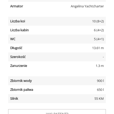
Armator
Angelina Yachtcharter
Liczba koi
10 (8+2)
Liczba kabin
6 (4+2)
WC
5 (4+1)
Długość
13.61 m
Szerokość
-
Zanurzenie
1.3 m
Zbiornik wody
900 l
Zbiornik paliwa
650 l
Silnik
55 KM