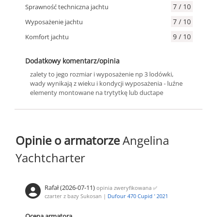
7 / 10
Sprawność techniczna jachtu
7 / 10
Wyposażenie jachtu
9 / 10
Komfort jachtu
Dodatkowy komentarz/opinia
zalety to jego rozmiar i wyposażenie np 3 lodówki,
wady wynikają z wieku i kondycji wyposażenia - luźne
elementy montowane na trytytkę lub ductape
Opinie o armatorze
Angelina
Yachtcharter
Rafał (2026-07-11)
opinia zweryfikowana
✅
czarter z bazy Sukosan |
Dufour 470 Cupid ' 2021
Ocena armatora