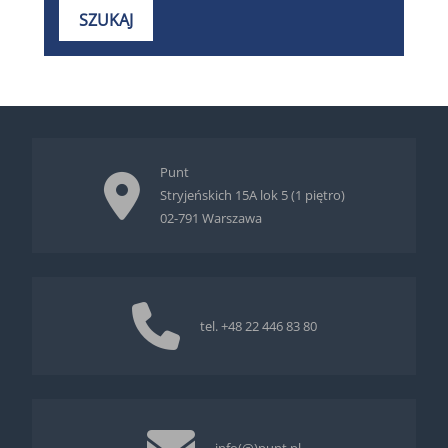
Punt
Stryjeńskich 15A lok 5 (1 piętro)
02-791 Warszawa
tel.
+48 22 446 83 80
info(@)punt.pl