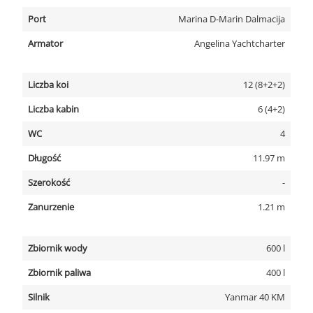
Port
Marina D-Marin Dalmacija
Armator
Angelina Yachtcharter
Liczba koi
12 (8+2+2)
Liczba kabin
6 (4+2)
WC
4
Długość
11.97 m
Szerokość
-
Zanurzenie
1.21 m
Zbiornik wody
600 l
Zbiornik paliwa
400 l
Silnik
Yanmar 40 KM