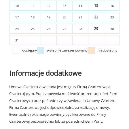
15
10
11
12
13
14
16
22
17
18
19
20
21
23
29
24
25
26
27
28
30
31
dostępny
wstępnie zarezerwowany
niedostępny
Informacje dodatkowe
Umowa Czarteru zawierana jest między Firmą Czarterową a
Czarterującym. Punt zapewnia możliwość prezentacji ofert Firm
Czarterowych oraz pośredniczy w zawieraniu Umowy Czarteru.
Firma Czarterowa jest odpowiedzialna za realizację umowy.
Ewentualne reklamacje powinny być kierowane do Firmy
Czarterowej bezpośrednio lub za pośrednictwem Punt.