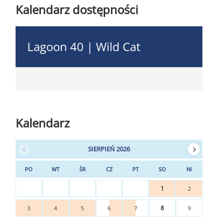
Kalendarz dostępności
Lagoon 40 | Wild Cat
Kalendarz
SIERPIEŃ 2026
PO
WT
ŚR
CZ
PT
SO
NI
1
2
8
3
4
5
6
7
9