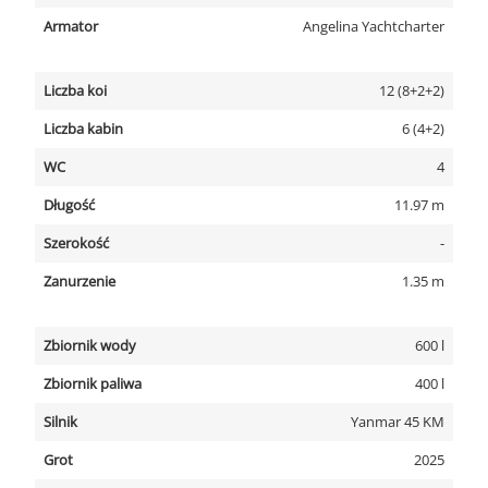
Armator
Angelina Yachtcharter
Liczba koi
12 (8+2+2)
Liczba kabin
6 (4+2)
WC
4
Długość
11.97 m
Szerokość
-
Zanurzenie
1.35 m
Zbiornik wody
600 l
Zbiornik paliwa
400 l
Silnik
Yanmar 45 KM
Grot
2025