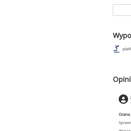
Wypo
plat
Opini
Ocena 
Sprawn
Wyposa