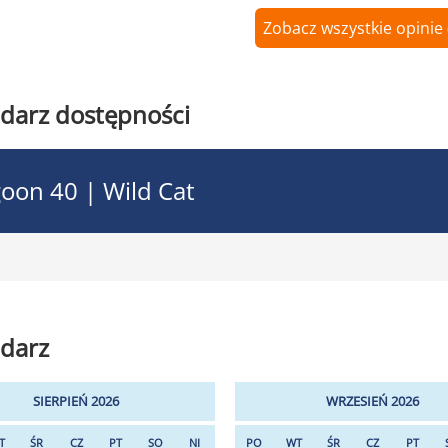
Zobacz wszystkie opinie 
darz dostępności
oon 40 | Wild Cat
darz
SIERPIEŃ 2026
WRZESIEŃ 2026
T
ŚR
CZ
PT
SO
NI
PO
WT
ŚR
CZ
PT