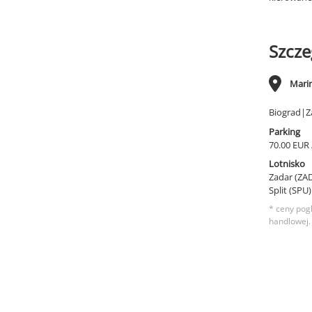
Szcze
Marin
Biograd|Z
Parking
70.00 EUR 
Lotnisko
Zadar (ZA
Split (SPU
* ceny pog
handlowej.