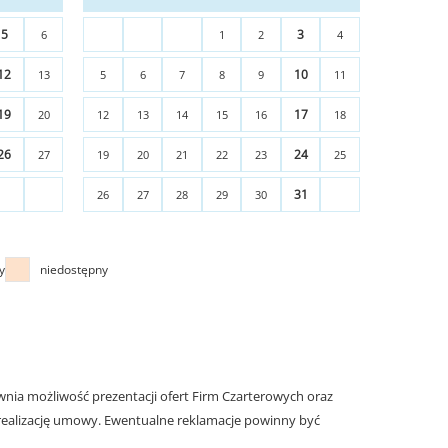
5
3
6
1
2
4
12
10
13
5
6
7
8
9
11
19
17
20
12
13
14
15
16
18
26
24
27
19
20
21
22
23
25
31
26
27
28
29
30
y
niedostępny
nia możliwość prezentacji ofert Firm Czarterowych oraz
realizację umowy. Ewentualne reklamacje powinny być