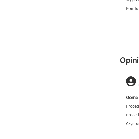
Komfor
Opini
Ocena 
Proced
Proced
Czysto