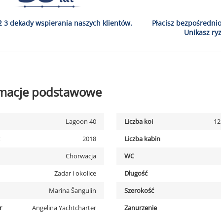
ż 3 dekady wspierania naszych klientów.
Płacisz bezpośredni
Unikasz ryz
rmacje podstawowe
Lagoon 40
Liczba koi
12
2018
Liczba kabin
Chorwacja
WC
Zadar i okolice
Długość
Marina Šangulin
Szerokość
r
Angelina Yachtcharter
Zanurzenie