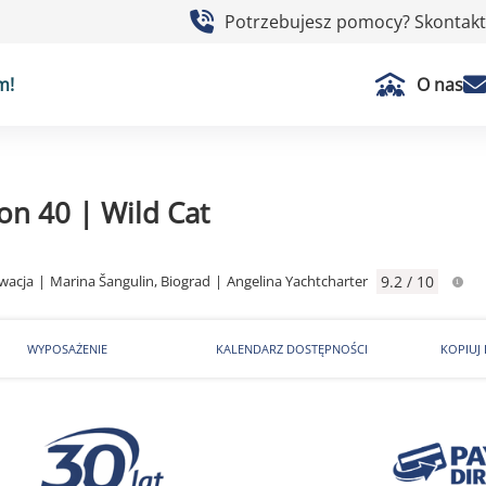
Potrzebujesz pomocy? Skontaktu
m!
O nas
on 40 | Wild Cat
wacja
|
Marina Šangulin, Biograd
|
Angelina Yachtcharter
9.2 / 10
WYPOSAŻENIE
KALENDARZ DOSTĘPNOŚCI
KOPIUJ