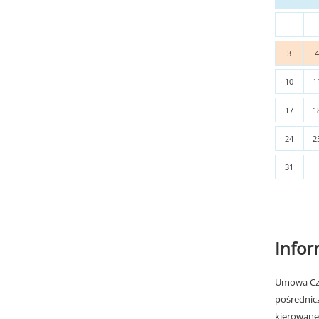
3
10
1
17
1
24
2
31
Info
Umowa Cza
pośrednic
kierowane