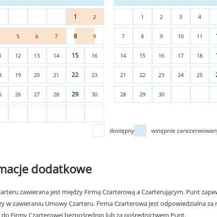
1
2
1
2
3
4
8
4
5
6
7
9
7
8
9
10
11
15
1
12
13
14
16
14
15
16
17
18
22
8
19
20
21
23
21
22
23
24
25
29
5
26
27
28
30
28
29
30
dostępny
wstępnie zarezerwowan
rmacje dodatkowe
rteru zawierana jest między Firmą Czarterową a Czarterującym. Punt zapew
zy w zawieraniu Umowy Czarteru. Firma Czarterowa jest odpowiedzialna za 
 do Firmy Czarterowej bezpośrednio lub za pośrednictwem Punt.