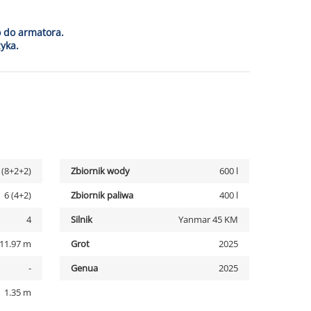
o do armatora.
yka.
 (8+2+2)
Zbiornik wody
600 l
6 (4+2)
Zbiornik paliwa
400 l
4
Silnik
Yanmar 45 KM
11.97 m
Grot
2025
-
Genua
2025
1.35 m