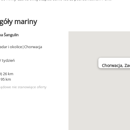
góły mariny
a Šangulin
adar i okolice|Chorwacja
/ tydzień
Chorwacja, Zad
D) 26 km
) 95 km
lądowe nie stanowiące oferty