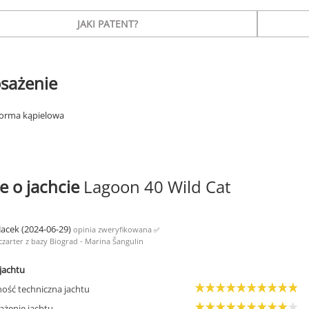
JAKI PATENT?
sażenie
forma kąpielowa
e o jachcie
Lagoon 40 Wild Cat
Jacek (2024-06-29)
opinia zweryfikowana
✅
czarter z bazy Biograd - Marina Šangulin
jachtu
ość techniczna jachtu
żenie jachtu