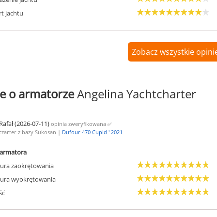
t jachtu
Zobacz wszystkie opinie
e o armatorze
Angelina Yachtcharter
Rafał (2026-07-11)
opinia zweryfikowana
✅
czarter z bazy Sukosan |
Dufour 470 Cupid ' 2021
armatora
ura zaokrętowania
ura wyokrętowania
ść