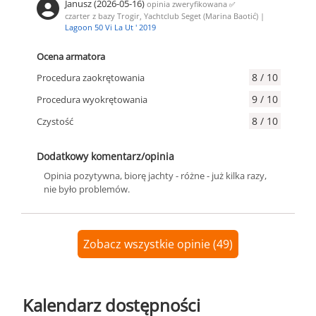
Janusz (2026-05-16)
opinia zweryfikowana
✅
czarter z bazy Trogir, Yachtclub Seget (Marina Baotić) |
Lagoon 50 Vi La Ut ' 2019
Ocena armatora
8 / 10
Procedura zaokrętowania
9 / 10
Procedura wyokrętowania
8 / 10
Czystość
Dodatkowy komentarz/opinia
Opinia pozytywna, biorę jachty - różne - już kilka razy,
nie było problemów.
Zobacz wszystkie opinie (49)
Kalendarz dostępności