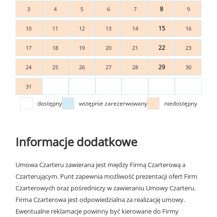
8
3
4
5
6
7
9
15
10
11
12
13
14
16
22
17
18
19
20
21
23
29
24
25
26
27
28
30
31
dostępny
wstępnie zarezerwowany
niedostępny
Informacje dodatkowe
Umowa Czarteru zawierana jest między Firmą Czarterową a
Czarterującym. Punt zapewnia możliwość prezentacji ofert Firm
Czarterowych oraz pośredniczy w zawieraniu Umowy Czarteru.
Firma Czarterowa jest odpowiedzialna za realizację umowy.
Ewentualne reklamacje powinny być kierowane do Firmy