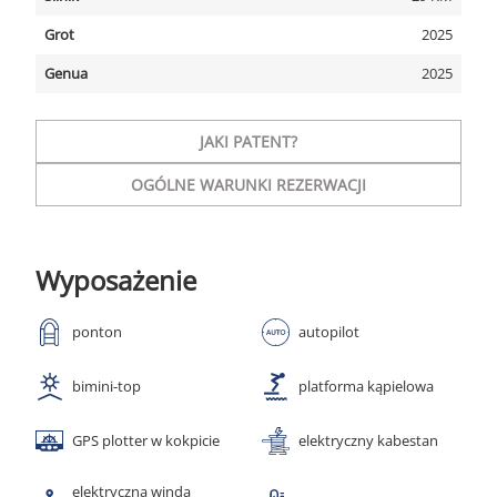
Grot
2025
Genua
2025
JAKI PATENT?
OGÓLNE WARUNKI REZERWACJI
Wyposażenie
ponton
autopilot
bimini-top
platforma kąpielowa
GPS plotter w kokpicie
elektryczny kabestan
elektryczna winda