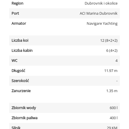
Region
Dubrovnik i okolice
Port
ACI Marina Dubrovnik
Armator
Navigare Yachting
Liczba koi
12 (8+2+2)
Liczba kabin
6 (4+2)
WC
4
Długość
11.97 m
Szerokość
-
Zanurzenie
1.35 m
Zbiornik wody
600 l
Zbiornik paliwa
400 l
Silnik
29 KM