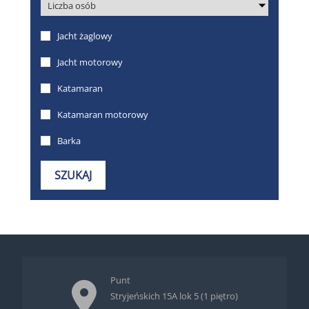
Punt
Stryjeńskich 15A lok 5 (1 piętro)