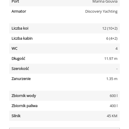
Port
Marina Gouvia
Armator
Discovery Yachting
Liczba koi
12 (10+2)
Liczba kabin
6 (4+2)
WC
4
Długość
11.97 m
Szerokość
-
Zanurzenie
1.35 m
Zbiornik wody
600 l
Zbiornik paliwa
400 l
Silnik
45 KM