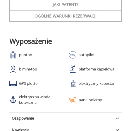
JAKI PATENT?
OGÓLNE WARUNKI REZERWACJI
Wyposażenie
ponton
autopilot
bimini-top
platforma kąpielowa
GPS plotter
elektryczny kabestan
elektryczna winda
panel solarny
kotwiczna
Ożaglowanie
Lazy bag
|
Lazy jacks
|
Fok samohalsujący
Nawigacja