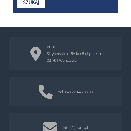
Punt
Stryjeńskich 15A lok 5 (1 piętro)
02-791 Warszawa
tel.
+48 22 446 83 80
info(@)punt.pl