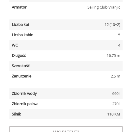
Armator
Sailing Club Vranjic
Liczba koi
12 (10+2)
Liczba kabin
5
WC
4
Długość
16.75 m
Szerokość
-
Zanurzenie
2.5 m
Zbiornik wody
660 l
Zbiornik paliwa
270 l
Silnik
110 KM