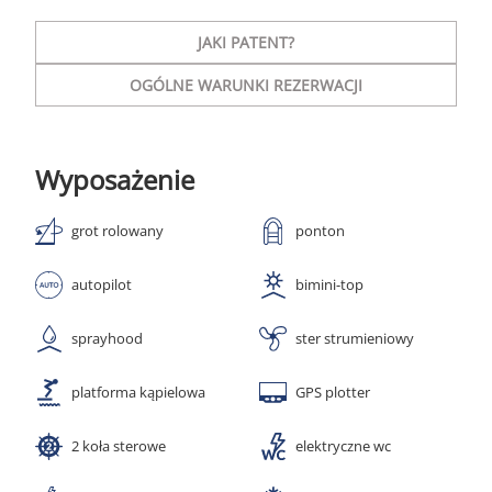
JAKI PATENT?
OGÓLNE WARUNKI REZERWACJI
Wyposażenie
grot rolowany
ponton
autopilot
bimini-top
sprayhood
ster strumieniowy
platforma kąpielowa
GPS plotter
2 koła sterowe
elektryczne wc