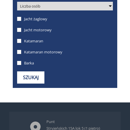
Punt
Stryjeńskich 15A lok 5 (1 piętro)