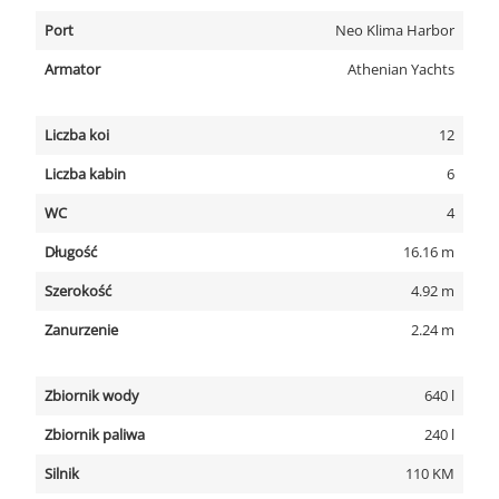
Port
Neo Klima Harbor
Armator
Athenian Yachts
Liczba koi
12
Liczba kabin
6
WC
4
Długość
16.16 m
Szerokość
4.92 m
Zanurzenie
2.24 m
Zbiornik wody
640 l
Zbiornik paliwa
240 l
Silnik
110 KM