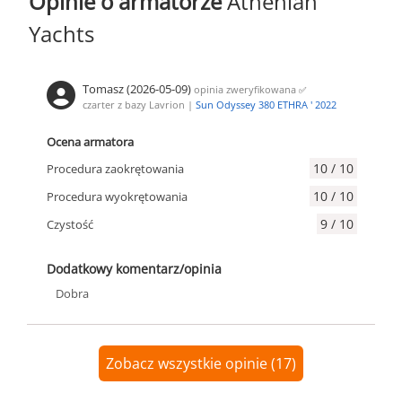
Opinie o armatorze
Athenian
Yachts
Tomasz (2026-05-09)
opinia zweryfikowana
✅
czarter z bazy Lavrion |
Sun Odyssey 380 ETHRA ' 2022
Ocena armatora
10 / 10
Procedura zaokrętowania
10 / 10
Procedura wyokrętowania
9 / 10
Czystość
Dodatkowy komentarz/opinia
Dobra
Zobacz wszystkie opinie (17)