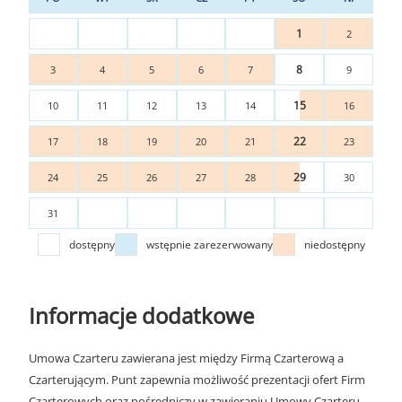
1
2
8
3
4
5
6
7
9
15
10
11
12
13
14
16
22
17
18
19
20
21
23
29
24
25
26
27
28
30
31
dostępny
wstępnie zarezerwowany
niedostępny
Informacje dodatkowe
Umowa Czarteru zawierana jest między Firmą Czarterową a
Czarterującym. Punt zapewnia możliwość prezentacji ofert Firm
Czarterowych oraz pośredniczy w zawieraniu Umowy Czarteru.