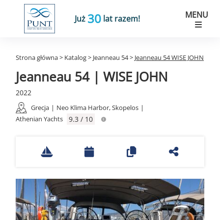
MENU
30
Już
lat razem!
Strona główna
>
Katalog
>
Jeanneau 54
>
Jeanneau 54 WISE JOHN
Jeanneau 54 | WISE JOHN
2022
Grecja
|
Neo Klima Harbor, Skopelos
|
Athenian Yachts
9.3 / 10