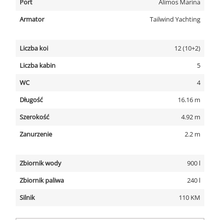
Port
Alimos Marina
Armator
Tailwind Yachting
Liczba koi
12 (10+2)
Liczba kabin
5
WC
4
Długość
16.16 m
Szerokość
4.92 m
Zanurzenie
2.2 m
Zbiornik wody
900 l
Zbiornik paliwa
240 l
Silnik
110 KM