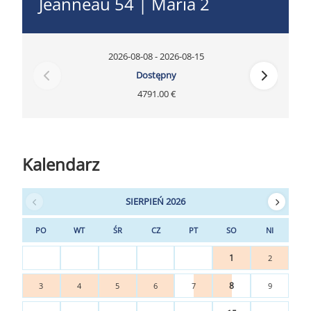
Jeanneau 54 | Maria 2
2026-08-08 - 2026-08-15
Dostępny
4791.00 €
Kalendarz
SIERPIEŃ 2026
PO
WT
ŚR
CZ
PT
SO
NI
1
2
8
3
4
5
6
7
9