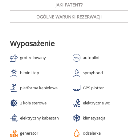
JAKI PATENT?
OGÓLNE WARUNKI REZERWACJI
Wyposażenie
grot rolowany
autopilot
bimini-top
sprayhood
platforma kąpielowa
GPS plotter
2 koła sterowe
elektryczne wc
elektryczny kabestan
klimatyzacja
generator
odsalarka