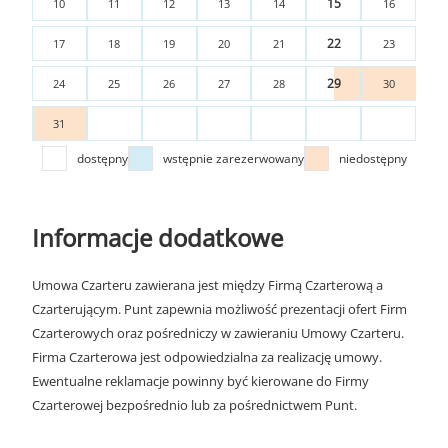
15
10
11
12
13
14
16
22
17
18
19
20
21
23
29
24
25
26
27
28
30
31
dostępny
wstępnie zarezerwowany
niedostępny
Informacje dodatkowe
Umowa Czarteru zawierana jest między Firmą Czarterową a
Czarterującym. Punt zapewnia możliwość prezentacji ofert Firm
Czarterowych oraz pośredniczy w zawieraniu Umowy Czarteru.
Firma Czarterowa jest odpowiedzialna za realizację umowy.
Ewentualne reklamacje powinny być kierowane do Firmy
Czarterowej bezpośrednio lub za pośrednictwem Punt.