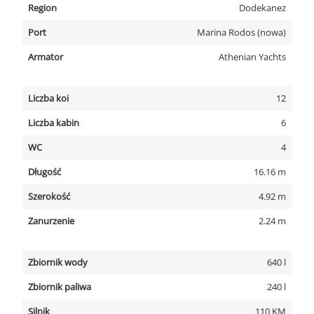
Region
Dodekanez
Port
Marina Rodos (nowa)
Armator
Athenian Yachts
Liczba koi
12
Liczba kabin
6
WC
4
Długość
16.16 m
Szerokość
4.92 m
Zanurzenie
2.24 m
Zbiornik wody
640 l
Zbiornik paliwa
240 l
Silnik
110 KM