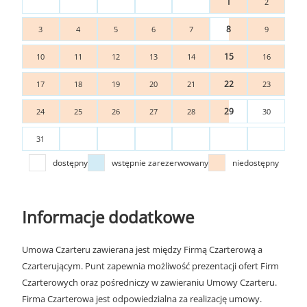
1
2
8
3
4
5
6
7
9
15
10
11
12
13
14
16
22
17
18
19
20
21
23
29
24
25
26
27
28
30
31
dostępny
wstępnie zarezerwowany
niedostępny
Informacje dodatkowe
Umowa Czarteru zawierana jest między Firmą Czarterową a
Czarterującym. Punt zapewnia możliwość prezentacji ofert Firm
Czarterowych oraz pośredniczy w zawieraniu Umowy Czarteru.
Firma Czarterowa jest odpowiedzialna za realizację umowy.