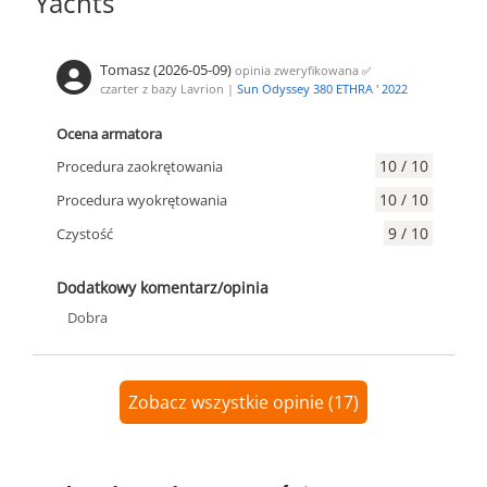
Yachts
Tomasz (2026-05-09)
opinia zweryfikowana
✅
czarter z bazy Lavrion |
Sun Odyssey 380 ETHRA ' 2022
Ocena armatora
10 / 10
Procedura zaokrętowania
10 / 10
Procedura wyokrętowania
9 / 10
Czystość
Dodatkowy komentarz/opinia
Dobra
Zobacz wszystkie opinie (17)