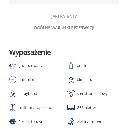
JAKI PATENT?
OGÓLNE WARUNKI REZERWACJI
Wyposażenie
grot rolowany
ponton
autopilot
bimini-top
sprayhood
ster strumieniowy
platforma kąpielowa
GPS plotter
2 koła sterowe
elektryczne wc