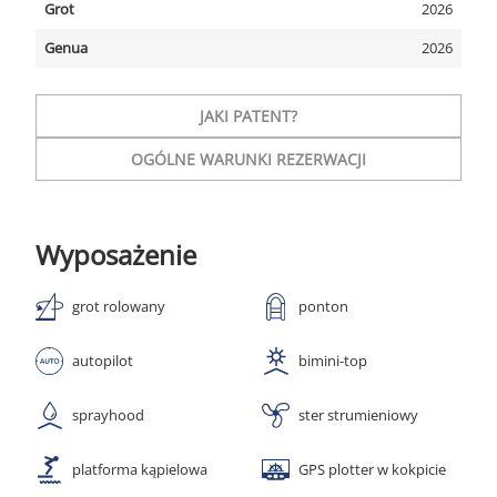
Grot
2026
Genua
2026
JAKI PATENT?
OGÓLNE WARUNKI REZERWACJI
Wyposażenie
grot rolowany
ponton
autopilot
bimini-top
sprayhood
ster strumieniowy
platforma kąpielowa
GPS plotter w kokpicie