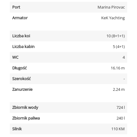
Port
Marina Pirovac
Armator
KeK Yachting
Liczba koi
10 (8+1+1)
Liczba kabin
5 (4+1)
WC
4
Długość
16.16 m
Szerokość
-
Zanurzenie
2.24 m
Zbiornik wody
724 l
Zbiornik paliwa
240 l
Silnik
110 KM