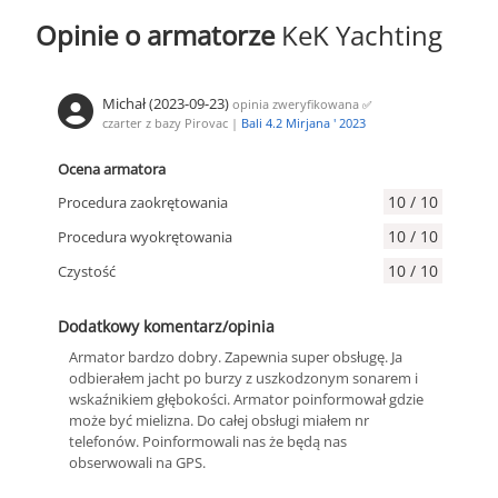
220V, 12 V
Opinie o armatorze
KeK Yachting
Michał (2023-09-23)
opinia zweryfikowana
✅
czarter z bazy Pirovac |
Bali 4.2 Mirjana ' 2023
Ocena armatora
10 / 10
Procedura zaokrętowania
10 / 10
Procedura wyokrętowania
10 / 10
Czystość
Dodatkowy komentarz/opinia
Armator bardzo dobry. Zapewnia super obsługę. Ja
odbierałem jacht po burzy z uszkodzonym sonarem i
wskaźnikiem głębokości. Armator poinformował gdzie
może być mielizna. Do całej obsługi miałem nr
telefonów. Poinformowali nas że będą nas
obserwowali na GPS.