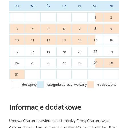
PO
WT
ŚR
CZ
PT
SO
NI
1
2
8
3
4
5
6
7
9
15
10
11
12
13
14
16
22
17
18
19
20
21
23
29
24
25
26
27
28
30
31
dostępny
wstępnie zarezerwowany
niedostępny
Informacje dodatkowe
Umowa Czarteru zawierana jest między Firmą Czarterową a
Czarterującym. Punt zapewnia możliwość prezentacji ofert Firm