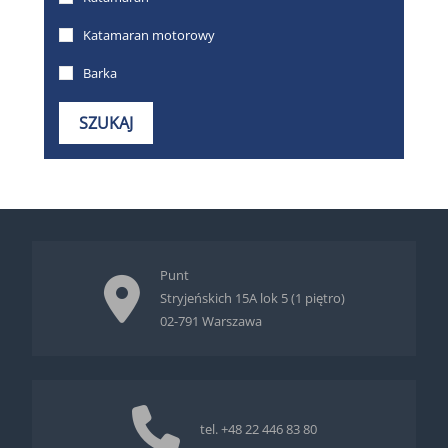
Punt
Stryjeńskich 15A lok 5 (1 piętro)
02-791 Warszawa
tel.
+48 22 446 83 80