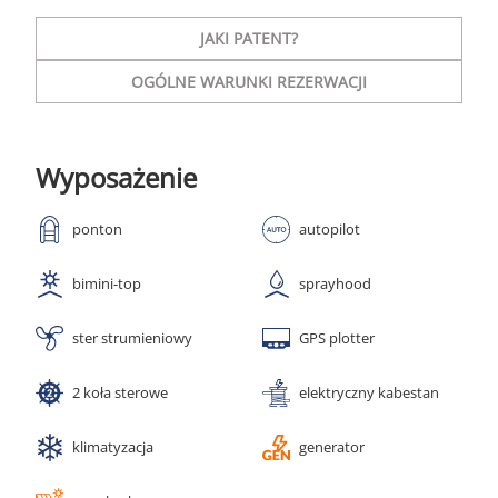
JAKI PATENT?
OGÓLNE WARUNKI REZERWACJI
Wyposażenie
ponton
autopilot
bimini-top
sprayhood
ster strumieniowy
GPS plotter
2 koła sterowe
elektryczny kabestan
klimatyzacja
generator