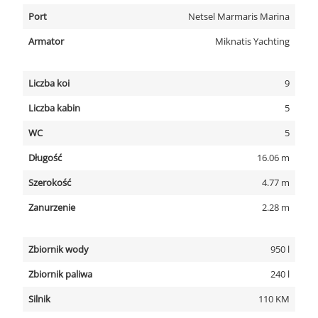
Port
Netsel Marmaris Marina
Armator
Miknatis Yachting
Liczba koi
9
Liczba kabin
5
WC
5
Długość
16.06 m
Szerokość
4.77 m
Zanurzenie
2.28 m
Zbiornik wody
950 l
Zbiornik paliwa
240 l
Silnik
110 KM