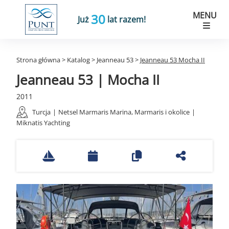
MENU
30
Już
lat razem!
Strona główna
>
Katalog
>
Jeanneau 53
>
Jeanneau 53 Mocha II
Jeanneau 53 | Mocha II
2011
Turcja
|
Netsel Marmaris Marina, Marmaris i okolice
|
Miknatis Yachting