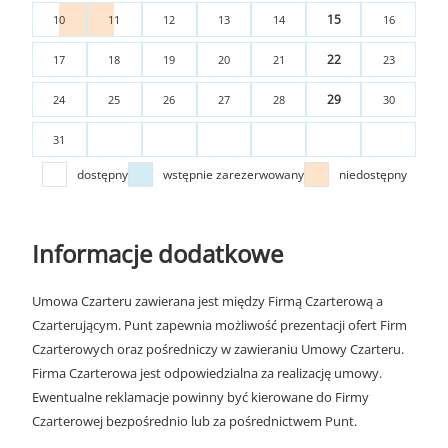
15
10
11
12
13
14
16
22
17
18
19
20
21
23
29
24
25
26
27
28
30
31
dostępny
wstępnie zarezerwowany
niedostępny
Informacje dodatkowe
Umowa Czarteru zawierana jest między Firmą Czarterową a
Czarterującym. Punt zapewnia możliwość prezentacji ofert Firm
Czarterowych oraz pośredniczy w zawieraniu Umowy Czarteru.
Firma Czarterowa jest odpowiedzialna za realizację umowy.
Ewentualne reklamacje powinny być kierowane do Firmy
Czarterowej bezpośrednio lub za pośrednictwem Punt.