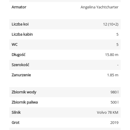
Armator
Angelina Yachtcharter
Liczba koi
12 (10+2)
Liczba kabin
5
WC
5
Długość
15.80 m
Szerokość
-
Zanurzenie
1.85 m
Zbiornik wody
980 l
Zbiornik paliwa
500 l
Silnik
Volvo 78 KM
Grot
2019