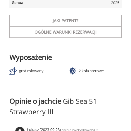
Genua
2025
JAKI PATENT?
OGÓLNE WARUNKI REZERWACJI
Wyposażenie
grot rolowany
2 koła sterowe
Opinie o jachcie
Gib Sea 51
Strawberry III
Łukasz (2023-09-23)
opinia zweryfikowana
✅