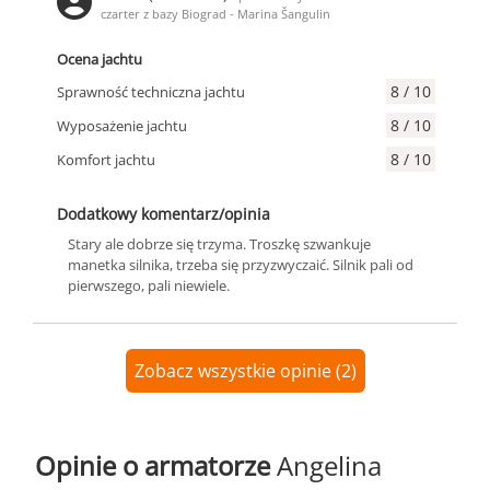
czarter z bazy Biograd - Marina Šangulin
Ocena jachtu
8 / 10
Sprawność techniczna jachtu
8 / 10
Wyposażenie jachtu
8 / 10
Komfort jachtu
Dodatkowy komentarz/opinia
Stary ale dobrze się trzyma. Troszkę szwankuje
manetka silnika, trzeba się przyzwyczaić. Silnik pali od
pierwszego, pali niewiele.
Zobacz wszystkie opinie (2)
Opinie o armatorze
Angelina