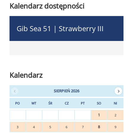
Kalendarz dostępności
Gib Sea 51 | Strawberry III
Kalendarz
SIERPIEŃ 2026
PO
WT
ŚR
CZ
PT
SO
NI
1
2
8
3
4
5
6
7
9