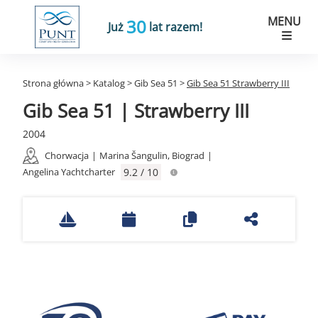
MENU
30
Już
lat razem!
Strona główna
>
Katalog
>
Gib Sea 51
>
Gib Sea 51 Strawberry III
Gib Sea 51 | Strawberry III
2004
Chorwacja
|
Marina Šangulin, Biograd
|
Angelina Yachtcharter
9.2 / 10