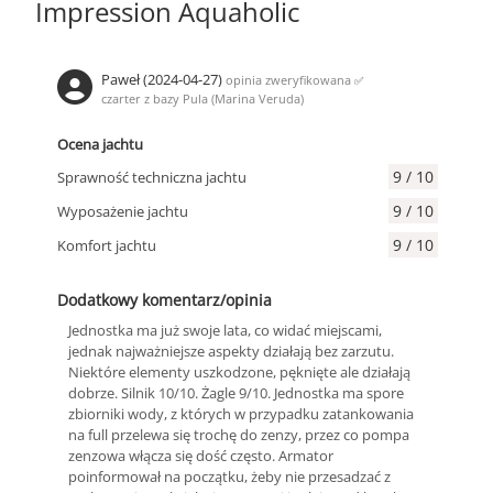
Impression Aquaholic
Paweł (2024-04-27)
opinia zweryfikowana
✅
czarter z bazy Pula (Marina Veruda)
Ocena jachtu
9 / 10
Sprawność techniczna jachtu
9 / 10
Wyposażenie jachtu
9 / 10
Komfort jachtu
Dodatkowy komentarz/opinia
Jednostka ma już swoje lata, co widać miejscami,
jednak najważniejsze aspekty działają bez zarzutu.
Niektóre elementy uszkodzone, pęknięte ale działają
dobrze. Silnik 10/10. Żagle 9/10. Jednostka ma spore
zbiorniki wody, z których w przypadku zatankowania
na full przelewa się trochę do zenzy, przez co pompa
zenzowa włącza się dość często. Armator
poinformował na początku, żeby nie przesadzać z