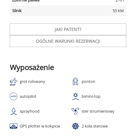
Zbiornik paliwa
270 l
Silnik
55 KM
JAKI PATENT?
OGÓLNE WARUNKI REZERWACJI
Wyposażenie
grot rolowany
ponton
autopilot
bimini-top
sprayhood
ster strumieniowy
GPS plotter w kokpicie
2 koła sterowe