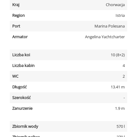
Kraj
Chorwacja
Region
Istria
Port
Marina Polesana
Armator
Angelina Yachtcharter
Liczba koi
10 (8+2)
Liczba kabin
4
WC
2
Długość
13.41 m
Szerokość
-
Zanurzenie
1.9 m
Zbiornik wody
570 l