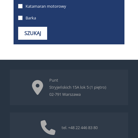
Punt
Stryjeńskich 15A lok 5 (1 piętro)
02-791 Warszawa
tel.
+48 22 446 83 80