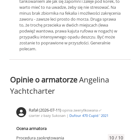
tankowaniem ale jak się zapomni i zaleje pod korek, to
warto mieć to na uwadze, żeby się nie stresować. Na
minus brak zbiornika na fekalia i możliwości zakręcenia
zaworu - zawsze leci prosto do morza. Druga sprawa
to, że trochę przecieka w dwóch miejscach (lewa
podwięź wantowa, prawa kajuta rufowa w nogach) w
przypadku intensywnego opadu deszczu. Być może
zostanie to poprawione w przyszłości. Generalnie
polecam.
Opinie o armatorze
Angelina
Yachtcharter
Rafał (2026-07-11)
opinia zweryfikowana
✅
czarter z bazy Sukosan |
Dufour 470 Cupid ' 2021
Ocena armatora
10 / 10
Procedura zaokrętowania