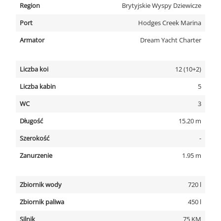
Region
Brytyjskie Wyspy Dziewicze
Port
Hodges Creek Marina
Armator
Dream Yacht Charter
Liczba koi
12 (10+2)
Liczba kabin
5
WC
3
Długość
15.20 m
Szerokość
-
Zanurzenie
1.95 m
Zbiornik wody
720 l
Zbiornik paliwa
450 l
Silnik
75 KM