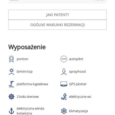
JAKI PATENT?
OGÓLNE WARUNKI REZERWACJI
Wyposażenie
ponton
autopilot
bimini-top
sprayhood
platforma kąpielowa
GPS plotter
2 koła sterowe
elektryczne wc
elektryczna winda
klimatyzacja
kotwiczna