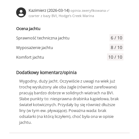
Kazimierz (2026-03-14)
opinia zweryfikowana
✅
czarter z bazy BVI, Hodge's Creek Marina
Ocena jachtu
6 / 10
Sprawność techniczna jachtu
8 / 10
Wyposażenie jachtu
10 / 10
Komfort jachtu
Dodatkowy komentarz/opinia
Wygodny, duży jacht. Oczywiście z uwagi na wiek już
trochę wysłużony ale oba żagle (również zarefowane)
pracują bardzo dobrze w solidnych wiatrach na BVI.
Słabe punkty to: niesprawna drabinka kąpielowa, brak
świateł kotwicznych. Przydały by się również dłuższe
liny (w tym ew. pływające). Poważna wada: brak
odsalarki (na którą liczyłem), choć była ona w opisie
jachtu.