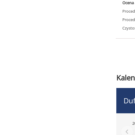
Ocena 
Proced
Proced
Czysto
Kalen
Du
2