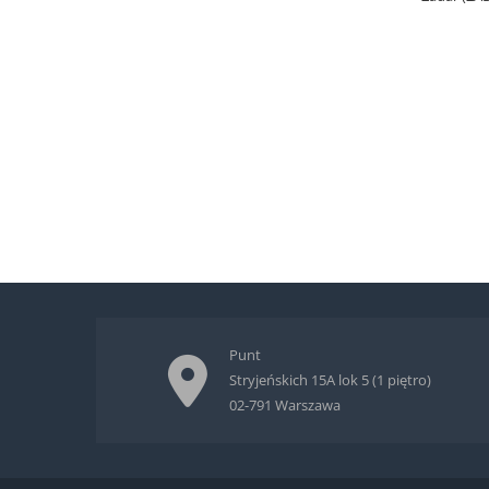
Punt
Stryjeńskich 15A lok 5 (1 piętro)
02-791 Warszawa