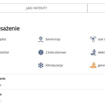
JAKI PATENT?
sażenie
pilot
bimini-top
ster
plotter
2 koła sterowe
elek
klimatyzacja
gene
anie
s
a
t