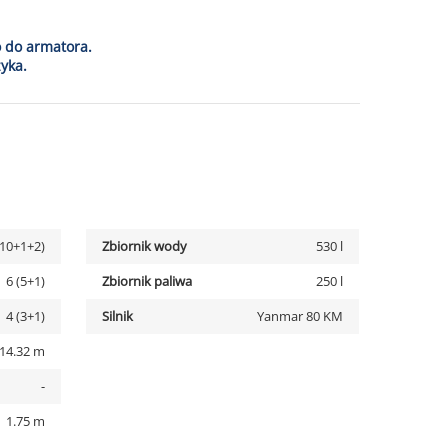
o do armatora.
yka.
(10+1+2)
Zbiornik wody
530 l
6 (5+1)
Zbiornik paliwa
250 l
4 (3+1)
Silnik
Yanmar 80 KM
14.32 m
-
1.75 m