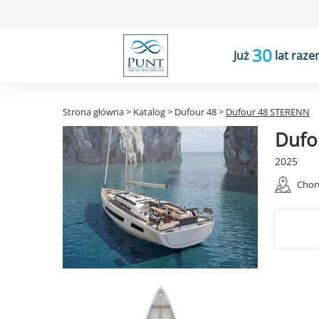
30
Już
lat raze
Strona główna
>
Katalog
>
Dufour 48
>
Dufour 48 STERENN
Dufo
2025
Chor