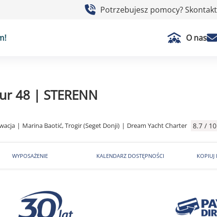
Potrzebujesz pomocy? Skontaktu
m!
O nas
ur 48 | STERENN
wacja
|
Marina Baotić, Trogir (Seget Donji)
|
Dream Yacht Charter
8.7 / 10
WYPOSAŻENIE
KALENDARZ DOSTĘPNOŚCI
KOPIUJ