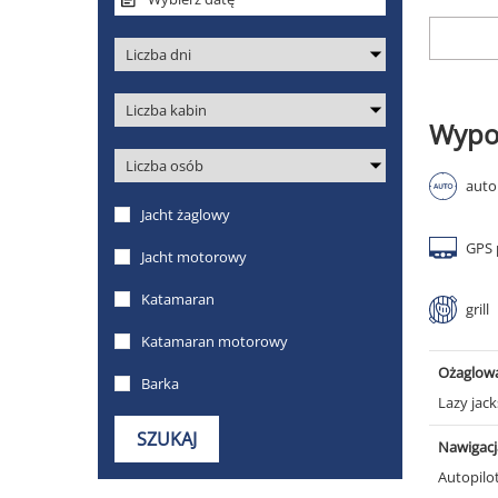
Wypo
auto
GPS 
grill
Ożaglow
Lazy jack
Nawigacj
Autopilo