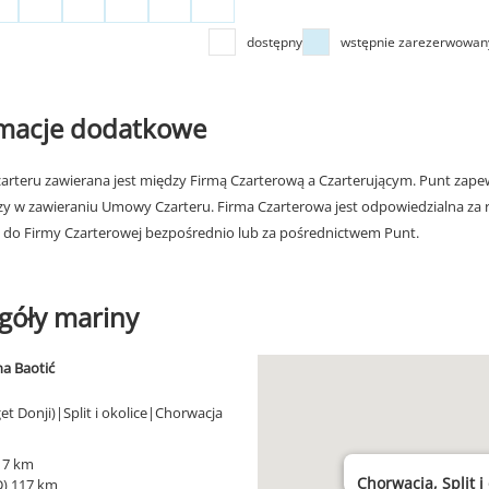
dostępny
wstępnie zarezerwowan
rmacje dodatkowe
rteru zawierana jest między Firmą Czarterową a Czarterującym. Punt zapew
zy w zawieraniu Umowy Czarteru. Firma Czarterowa jest odpowiedzialna za 
 do Firmy Czarterowej bezpośrednio lub za pośrednictwem Punt.
góły mariny
a Baotić
get Donji)|Split i okolice|Chorwacja
) 7 km
Chorwacja, Split i
D) 117 km