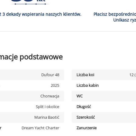
ż 3 dekady wspierania naszych klientów.
Płacisz bezpośredni
Unikasz ryz
rmacje podstawowe
Dufour 48
Liczba koi
12 
2025
Liczba kabin
Chorwacja
WC
Split i okolice
Długość
Marina Baotić
Szerokość
r
Dream Yacht Charter
Zanurzenie