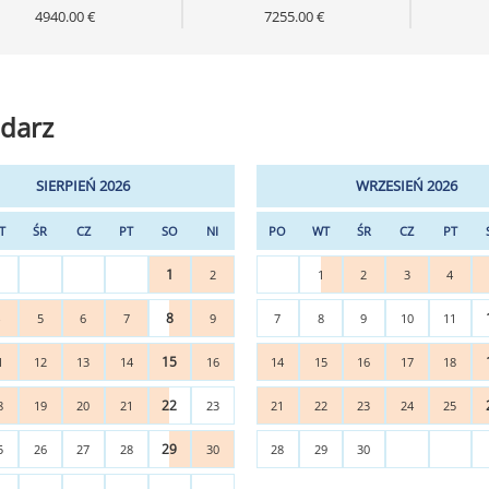
4940.00 €
7255.00 €
darz
SIERPIEŃ 2026
WRZESIEŃ 2026
T
ŚR
CZ
PT
SO
NI
PO
WT
ŚR
CZ
PT
1
2
1
2
3
4
8
4
5
6
7
9
7
8
9
10
11
15
1
12
13
14
16
14
15
16
17
18
22
8
19
20
21
23
21
22
23
24
25
29
5
26
27
28
30
28
29
30