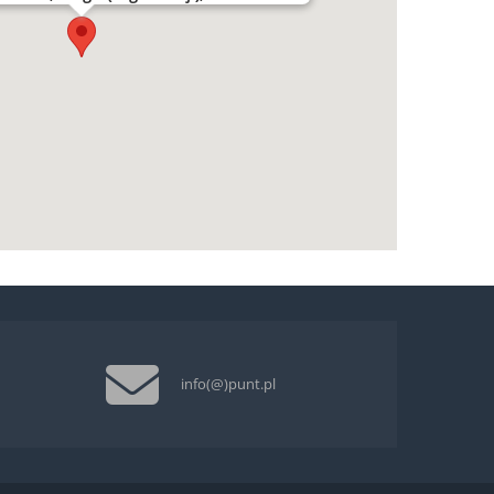
info(@)punt.pl