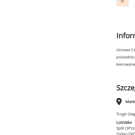
31
Info
Umowa Cza
pośrednic
kierowane
Szcze
Marin
Trogir (Se
Lotnisko
Split (SPU
Zadar (ZA