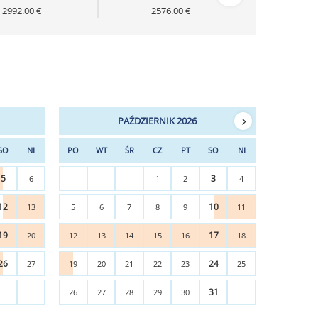
2992.00 €
2576.00 €
PAŹDZIERNIK 2026
SO
NI
PO
WT
ŚR
CZ
PT
SO
NI
5
3
6
1
2
4
12
10
13
5
6
7
8
9
11
19
17
20
12
13
14
15
16
18
26
24
27
19
20
21
22
23
25
31
26
27
28
29
30