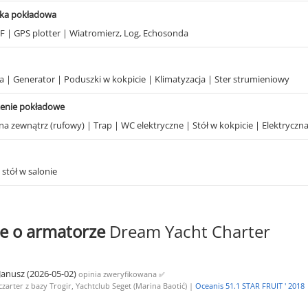
ika pokładowa
KF
|
GPS plotter
|
Wiatromierz, Log, Echosonda
ka
|
Generator
|
Poduszki w kokpicie
|
Klimatyzacja
|
Ster strumieniowy
enie pokładowe
 na zewnątrz (rufowy)
|
Trap
|
WC elektryczne
|
Stół w kokpicie
|
Elektryczn
stół w salonie
e o armatorze
Dream Yacht Charter
Janusz (2026-05-02)
opinia zweryfikowana
✅
czarter z bazy Trogir, Yachtclub Seget (Marina Baotić) |
Oceanis 51.1 STAR FRUIT ' 2018