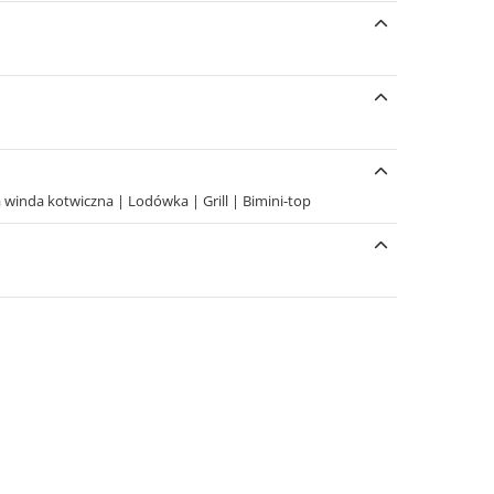
a winda kotwiczna
|
Lodówka
|
Grill
|
Bimini-top