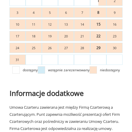
1
2
8
3
4
5
6
7
9
15
10
11
12
13
14
16
22
17
18
19
20
21
23
29
24
25
26
27
28
30
31
dostępny
wstępnie zarezerwowany
niedostępny
Informacje dodatkowe
Umowa Czarteru zawierana jest między Firmą Czarterową a
Czarterującym. Punt zapewnia możliwość prezentacji ofert Firm
Czarterowych oraz pośredniczy w zawieraniu Umowy Czarteru.
Firma Czarterowa jest odpowiedzialna za realizację umowy.