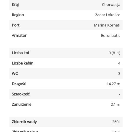
Kraj
Chorwacja
Region
Zadar i okolice
Port
Marina Kornati
Armator
Euronautic
Liczba koi
9 (8+1)
Liczba kabin
4
WC
3
Długość
14.27 m
Szerokość
-
Zanurzenie
2.1 m
Zbiornik wody
360 l