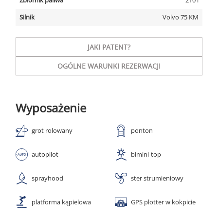
Zbiornik paliwa
210 l
Silnik
Volvo 75 KM
JAKI PATENT?
OGÓLNE WARUNKI REZERWACJI
Wyposażenie
grot rolowany
ponton
autopilot
bimini-top
sprayhood
ster strumieniowy
platforma kąpielowa
GPS plotter w kokpicie