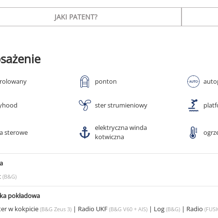
JAKI PATENT?
sażenie
 rolowany
ponton
auto
yhood
ster strumieniowy
plat
elektryczna winda
ła sterowe
ogrz
kotwiczna
a
t
(B&G)
ika pokładowa
ter w kokpicie
|
Radio UKF
|
Log
|
Radio
(B&G Zeus 3)
(B&G V60 + AIS)
(B&G)
(FUS