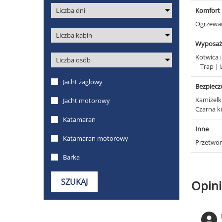
Komfort
Ogrzewa
Wyposaż
Kotwica
|
Trap
|
Bezpiec
Kamizelk
Czarna k
Inne
Przetwor
Opini