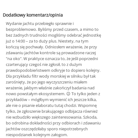
Dodatkowy komentarz/opinia
Wydanie jachtu przebiegło sprawnie i
bezproblemowo. Byliśmy przed czasem, a mimo to
bez żadnych trudności mogliśmy odebrać jednostkę
już o 14:00 – za to duży plus. Niestety, na tym
kończą się pochwały. Odniosłem wrażenie, że przy
zdawaniu jachtów kontrole są prowadzone raczej
"na oko". W praktyce oznacza to, że jeśli poprzedni
czarterujący czegoś nie zgłosił, to z dużym
prawdopodobieństwem odkryje to dopiero kolejny.
Dla przykładu filtr wody morskiej w silniku był tak
zarośnięty, że po jego wyczyszczeniu miałem
wrażenie, jakbym właśnie zakończył badania nad
nowo powstałym ekosystemem. 😉 To tylko jeden z
przykładów – mógłbym wymienić ich jeszcze kilka,
ale nie o pisanie elaboratu tutaj chodzi. Wspomnę
tylko, że zgłoszenie brakującego odbijacza również
nie wzbudziło większego zainteresowania. Szkoda,
bo odrobina dokładności przy odbiorach i zdawaniu
jachtów oszczędziłaby sporo niepotrzebnych
niespodzianek kolejnym załogom.