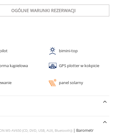
OGÓLNE WARUNKI REZERWACJI
pilot
bimini-top
forma kąpielowa
GPS plotter w kokpicie
ewanie
panel solarny
|
Barometr
ION MS-AV650 (CD, DVD, USB, AUX, Bluetooth))