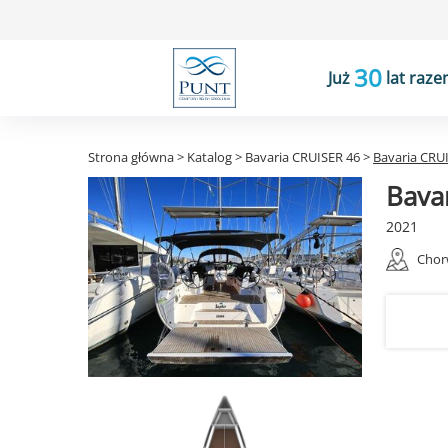
30
Już
lat raze
Strona główna
>
Katalog
>
Bavaria CRUISER 46
>
Bavaria CRUI
Bava
2021
Chor