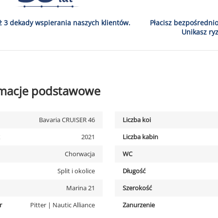
ż 3 dekady wspierania naszych klientów.
Płacisz bezpośredni
Unikasz ryz
rmacje podstawowe
Bavaria CRUISER 46
Liczba koi
2021
Liczba kabin
Chorwacja
WC
Split i okolice
Długość
Marina 21
Szerokość
r
Pitter | Nautic Alliance
Zanurzenie