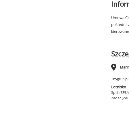
Info
Umowa Cza
pośrednic
kierowane
Szcze
Mari
Trogir|Spl
Lotnisko
Split (SPU
Zadar (ZA