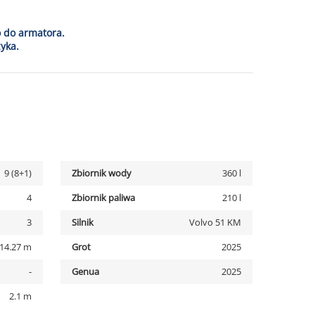
o do armatora.
yka.
9 (8+1)
Zbiornik wody
360 l
4
Zbiornik paliwa
210 l
3
Silnik
Volvo 51 KM
14.27 m
Grot
2025
-
Genua
2025
2.1 m