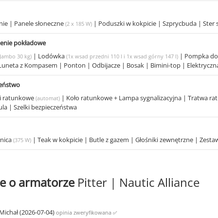
nie
|
Panele słoneczne
|
Poduszki w kokpicie
|
Szprycbuda
|
Ster
(2 x 185 W)
enie pokładowe
|
Lodówka
|
Pompka do
(Jambo 30 kg)
(1x wsad przedni 110 l i 1x wsad górny 147 l)
Luneta z Kompasem
|
Ponton
|
Odbijacze
|
Bosak
|
Bimini-top
|
Elektryczn
zeństwo
i ratunkowe
|
Koło ratunkowe + Lampa sygnalizacyjna
|
Tratwa r
(automat)
ula
|
Szelki bezpieczeństwa
nica
|
Teak w kokpicie
|
Butle z gazem
|
Głośniki zewnętrzne
|
Zesta
(375 W)
e o armatorze
Pitter | Nautic Alliance
Michał (2026-07-04)
opinia zweryfikowana
✅