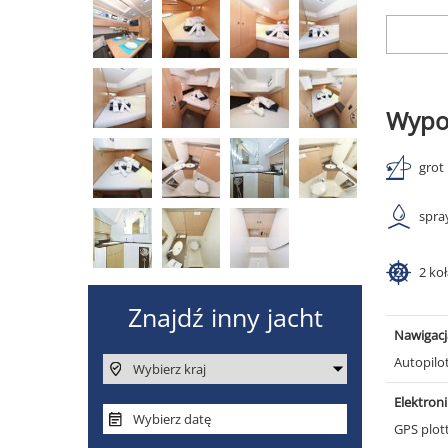
Wypo
grot
spra
2 ko
Nawigacj
Autopilo
Elektron
GPS plot