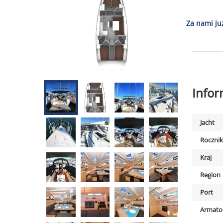
Za nami ju
Info
Jacht
Rocznik
Kraj
Region
Port
Armato