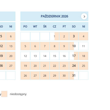
PAŹDZIERNIK 2026
SO
NI
PO
WT
ŚR
CZ
PT
SO
NI
5
3
6
1
2
4
12
10
13
5
6
7
8
9
11
19
17
20
12
13
14
15
16
18
26
24
27
19
20
21
22
23
25
31
26
27
28
29
30
y
niedostępny