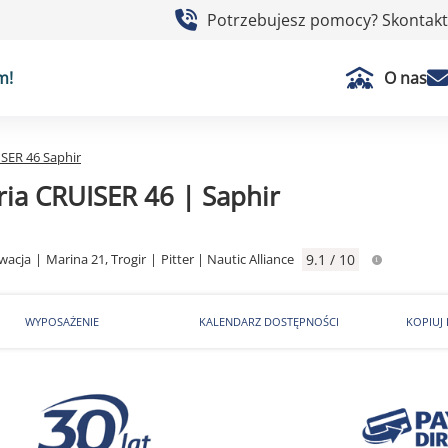
Potrzebujesz pomocy? Skontaktu
m!
O nas
SER 46 Saphir
ria CRUISER 46 | Saphir
wacja
|
Marina 21, Trogir
|
Pitter | Nautic Alliance
9.1 / 10
WYPOSAŻENIE
KALENDARZ DOSTĘPNOŚCI
KOPIUJ