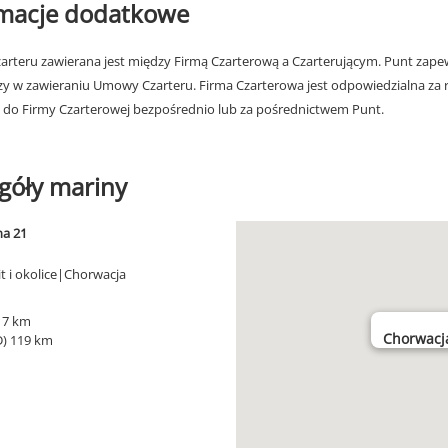
rmacje dodatkowe
rteru zawierana jest między Firmą Czarterową a Czarterującym. Punt zapew
zy w zawieraniu Umowy Czarteru. Firma Czarterowa jest odpowiedzialna za 
 do Firmy Czarterowej bezpośrednio lub za pośrednictwem Punt.
góły mariny
na 21
it i okolice|Chorwacja
) 7 km
Chorwacja,
D) 119 km