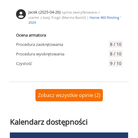
Jacek (2025-04-26)
opinia zweryfikowana
✅
czarter z bazy Trogir (Marina Baotić) |
Hanse 460 Riesling '
2024
Ocena armatora
8 / 10
Procedura zaokrętowania
8 / 10
Procedura wyokrętowania
9 / 10
Czystość
Zobacz wszystkie opinie (2)
Kalendarz dostępności