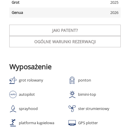
Grot
2025
Genua
2026
JAKI PATENT?
OGÓLNE WARUNKI REZERWACJI
Wyposażenie
grot rolowany
ponton
autopilot
bimini-top
sprayhood
ster strumieniowy
platforma kąpielowa
GPS plotter