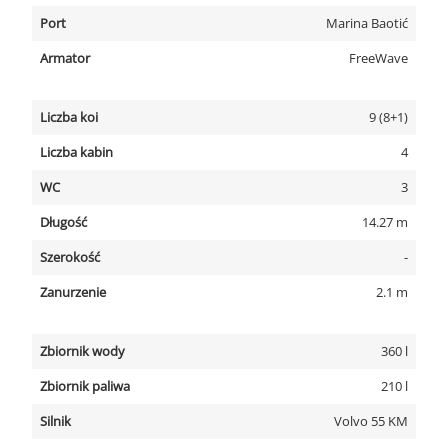
Port
Marina Baotić
Armator
FreeWave
Liczba koi
9 (8+1)
Liczba kabin
4
WC
3
Długość
14.27 m
Szerokość
-
Zanurzenie
2.1 m
Zbiornik wody
360 l
Zbiornik paliwa
210 l
Silnik
Volvo 55 KM