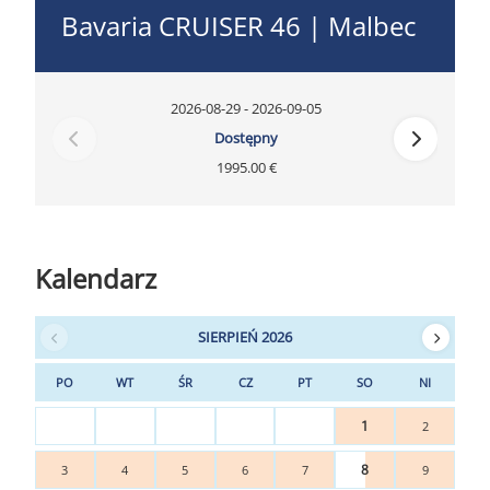
Bavaria CRUISER 46 | Malbec
2026-08-29 - 2026-09-05
Dostępny
1995.00 €
Kalendarz
SIERPIEŃ 2026
PO
WT
ŚR
CZ
PT
SO
NI
1
2
8
3
4
5
6
7
9