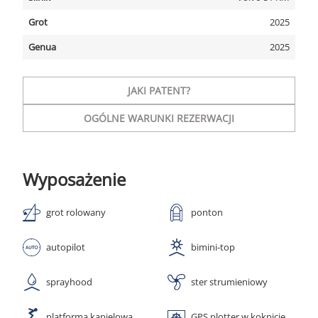
Grot
2025
Genua
2025
JAKI PATENT?
OGÓLNE WARUNKI REZERWACJI
Wyposażenie
grot rolowany
ponton
autopilot
bimini-top
sprayhood
ster strumieniowy
platforma kąpielowa
GPS plotter w kokpicie