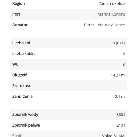
Region
Zadar i okolice
Port
Marina Kornati
Armator
Pitter | Nautic Alliance
Liczba koi
9 (8+1)
Liczba kabin
4
WC
3
Długość
14.27 m
Szerokość
-
Zanurzenie
2.1 m
Zbiornik wody
360 l
Zbiornik paliwa
210 l
Silnik
Volvo 51 KM