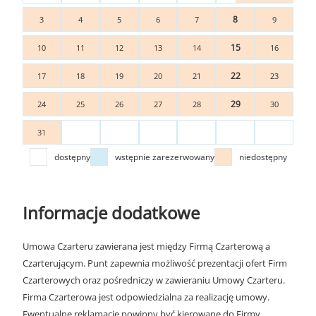
8
3
4
5
6
7
9
15
10
11
12
13
14
16
22
17
18
19
20
21
23
29
24
25
26
27
28
30
31
dostępny
wstępnie zarezerwowany
niedostępny
Informacje dodatkowe
Umowa Czarteru zawierana jest między Firmą Czarterową a
Czarterującym. Punt zapewnia możliwość prezentacji ofert Firm
Czarterowych oraz pośredniczy w zawieraniu Umowy Czarteru.
Firma Czarterowa jest odpowiedzialna za realizację umowy.
Ewentualne reklamacje powinny być kierowane do Firmy