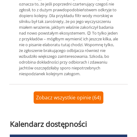
oznacza to, że jeśli poprzedni czarterujący czegoś nie
zgłosił, to z dużym prawdopodobieństwem odkryje to
dopiero kolejny. Dla przykładu filtr wody morskiej w
silniku był tak zarośnięty, że po jego wyczyszczeniu
miałem wrażenie, jakbym właśnie zakończył badania
nad nowo powstałym ekosystemem. 😉 To tylko jeden
z przykładów – mógłbym wymienić ich jeszcze kilka, ale
nie o pisanie elaboratu tutaj chodzi. Wspomnę tylko,
że zgłoszenie brakującego odbijacza również nie
wzbudziło większego zainteresowania. Szkoda, bo
odrobina dokładności przy odbiorach i zdawaniu
jachtów oszczędziłaby sporo niepotrzebnych
niespodzianek kolejnym załogom.
Zobacz wszystkie opinie (64)
Kalendarz dostępności