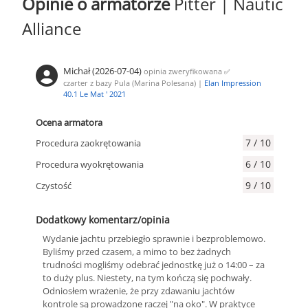
Opinie o armatorze
Pitter | Nautic
Alliance
Michał (2026-07-04)
opinia zweryfikowana
✅
czarter z bazy Pula (Marina Polesana) |
Elan Impression
40.1 Le Mat ' 2021
Ocena armatora
7 / 10
Procedura zaokrętowania
6 / 10
Procedura wyokrętowania
9 / 10
Czystość
Dodatkowy komentarz/opinia
Wydanie jachtu przebiegło sprawnie i bezproblemowo.
Byliśmy przed czasem, a mimo to bez żadnych
trudności mogliśmy odebrać jednostkę już o 14:00 – za
to duży plus. Niestety, na tym kończą się pochwały.
Odniosłem wrażenie, że przy zdawaniu jachtów
kontrole są prowadzone raczej "na oko". W praktyce