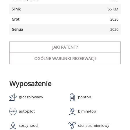
Silnik
55 KM
Grot
2026
Genua
2026
JAKI PATENT?
OGÓLNE WARUNKI REZERWACJI
Wyposażenie
grot rolowany
ponton
autopilot
bimini-top
sprayhood
ster strumieniowy