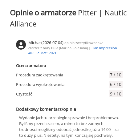
Opinie o armatorze
Pitter | Nautic
Alliance
Michał (2026-07-04)
opinia zweryfikowana
✅
czarter z bazy Pula (Marina Polesana) |
Elan Impression
40.1 Le Mat ' 2021
Ocena armatora
7 / 10
Procedura zaokrętowania
6 / 10
Procedura wyokrętowania
9 / 10
Czystość
Dodatkowy komentarz/opinia
Wydanie jachtu przebiegło sprawnie i bezproblemowo.
Byliśmy przed czasem, a mimo to bez żadnych
trudności mogliśmy odebrać jednostkę już o 14:00 – za
to duży plus. Niestety, na tym kończą się pochwały.