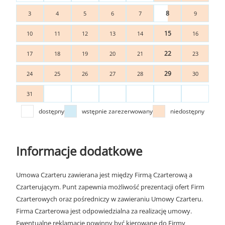
8
3
4
5
6
7
9
15
10
11
12
13
14
16
22
17
18
19
20
21
23
29
24
25
26
27
28
30
31
dostępny
wstępnie zarezerwowany
niedostępny
Informacje dodatkowe
Umowa Czarteru zawierana jest między Firmą Czarterową a
Czarterującym. Punt zapewnia możliwość prezentacji ofert Firm
Czarterowych oraz pośredniczy w zawieraniu Umowy Czarteru.
Firma Czarterowa jest odpowiedzialna za realizację umowy.
Ewentualne reklamacje powinny być kierowane do Firmy