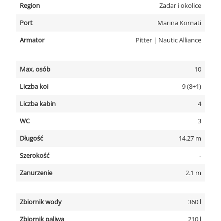
Region
Zadar i okolice
Port
Marina Kornati
Armator
Pitter | Nautic Alliance
Max. osób
10
Liczba koi
9 (8+1)
Liczba kabin
4
WC
3
Długość
14.27 m
Szerokość
-
Zanurzenie
2.1 m
Zbiornik wody
360 l
Zbiornik paliwa
210 l