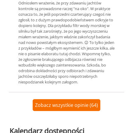
Odniosłem wrażenie, że przy zdawaniu jachtów
kontrole są prowadzone raczej "na oko". W praktyce
oznacza to, że jeśli poprzedni czarterujący czegoś nie
zgłosił, to z dużym prawdopodobieństwem odkryje to
dopiero kolejny. Dla przykładu filtr wody morskiej w
silniku był tak zarośnięty, że po jego wyczyszczeniu
miałem wrażenie, jakbym właśnie zakończył badania
nad nowo powstałym ekosystemem. 😉 To tylko jeden
z przykładów – mógłbym wymienić ich jeszcze kilka, ale
nie o pisanie elaboratu tutaj chodzi. Wspomnę tylko,
że zgłoszenie brakującego odbijacza również nie
wzbudziło większego zainteresowania. Szkoda, bo
odrobina dokładności przy odbiorach i zdawaniu
jachtów oszczędziłaby sporo niepotrzebnych
niespodzianek kolejnym załogom.
Zobacz wszystkie opinie (64)
Kalendarz dostępności