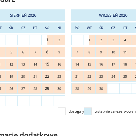
SIERPIEŃ 2026
WRZESIEŃ 2026
T
ŚR
CZ
PT
SO
NI
PO
WT
ŚR
CZ
PT
1
2
1
2
3
4
8
4
5
6
7
9
7
8
9
10
11
15
1
12
13
14
16
14
15
16
17
18
22
8
19
20
21
23
21
22
23
24
25
29
5
26
27
28
30
28
29
30
dostępny
wstępnie zarezerwowan
rmacje dodatkowe