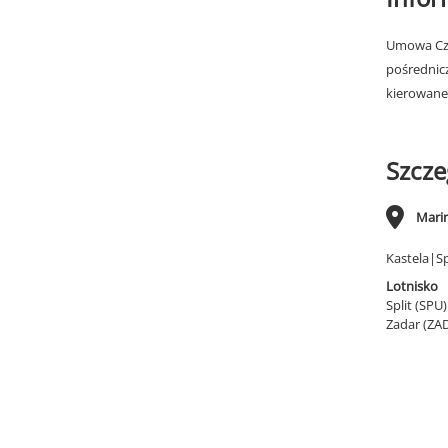
Umowa Cza
pośrednic
kierowane
Szcze
Marin
Kastela|Sp
Lotnisko
Split (SPU
Zadar (ZA