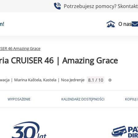
Potrzebujesz pomocy? Skontaktu
m!
O nas
ISER 46 Amazing Grace
ria CRUISER 46 | Amazing Grace
wacja
|
Marina Kaštela, Kastela
|
Noa Jedrenje
8.1 / 10
WYPOSAŻENIE
KALENDARZ DOSTĘPNOŚCI
KOPIUJ