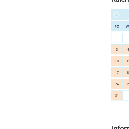
PO
W
3
10
1
17
1
24
2
31
Info