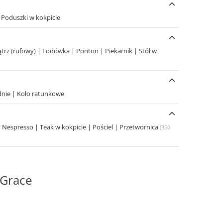
|
Poduszki w kokpicie
ątrz (rufowy)
|
Lodówka
|
Ponton
|
Piekarnik
|
Stół w
dnie
|
Koło ratunkowe
y Nespresso
|
Teak w kokpicie
|
Pościel
|
Przetwornica
(350
 Grace