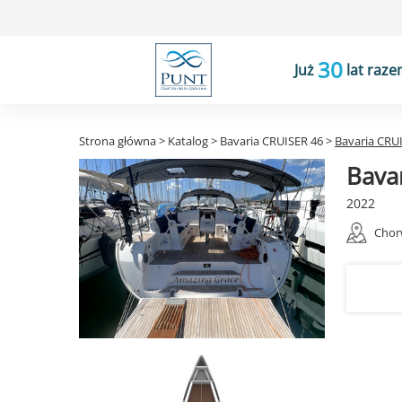
30
Już
lat raze
Strona główna
>
Katalog
>
Bavaria CRUISER 46
>
Bavaria CRU
Bava
2022
Chor