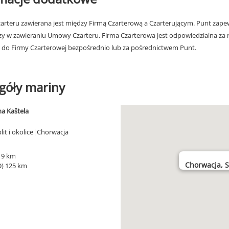
rteru zawierana jest między Firmą Czarterową a Czarterującym. Punt zapew
zy w zawieraniu Umowy Czarteru. Firma Czarterowa jest odpowiedzialna za 
 do Firmy Czarterowej bezpośrednio lub za pośrednictwem Punt.
góły mariny
a Kaštela
lit i okolice|Chorwacja
) 9 km
Chorwacja, Sp
D) 125 km