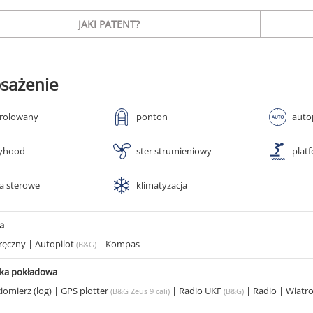
JAKI PATENT?
sażenie
 rolowany
ponton
auto
yhood
ster strumieniowy
plat
ła sterowe
klimatyzacja
a
ręczny
|
Autopilot
|
Kompas
(B&G)
ika pokładowa
iomierz (log)
|
GPS plotter
|
Radio UKF
|
Radio
|
Wiatr
(B&G Zeus 9 cali)
(B&G)