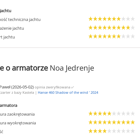
jachtu
ość techniczna jachtu
żenie jachtu
t jachtu
e o armatorze
Noa Jedrenje
Paweł (2026-05-02)
opinia zweryfikowana
✅
czarter z bazy Kastela |
Hanse 460 Shadow of the wind ' 2024
armatora
ura zaokrętowania
ura wyokrętowania
ść