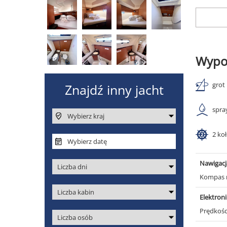
Wypo
grot
spra
2 ko
Nawigacj
Kompas 
Elektron
Prędkośc