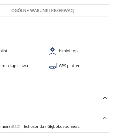
OGÓLNE WARUNKI REZERWACJI
pilot
bimini-top
forma kąpielowa
GPS plotter
omierz
|
Echosonda / Głębokościomierz
(B&G)