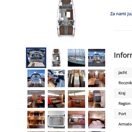
Za nami ju
Info
Jacht
Rocznik
Kraj
Region
Port
Armato