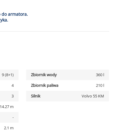
o do armatora.
yka.
9 (8+1)
Zbiornik wody
360 l
4
Zbiornik paliwa
210 l
3
Silnik
Volvo 55 KM
14.27 m
-
2.1 m