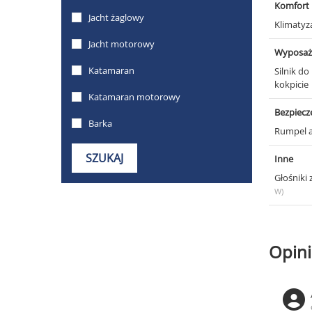
Komfort
Klimatyz
Wyposaż
Silnik d
kokpicie
Bezpiec
Rumpel 
Inne
Głośniki
W)
Opini