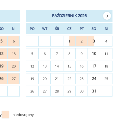
PAŹDZIERNIK 2026
SO
NI
PO
WT
ŚR
CZ
PT
SO
NI
5
3
6
1
2
4
12
10
13
5
6
7
8
9
11
19
17
20
12
13
14
15
16
18
26
24
27
19
20
21
22
23
25
31
26
27
28
29
30
y
niedostępny