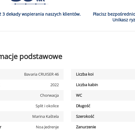
ż 3 dekady wspierania naszych klientów.
Płacisz bezpośredni
Unikasz ryz
rmacje podstawowe
Bavaria CRUISER 46
Liczba koi
2022
Liczba kabin
Chorwacja
WC
Split i okolice
Długość
Marina Kaštela
Szerokość
r
Noa Jedrenje
Zanurzenie