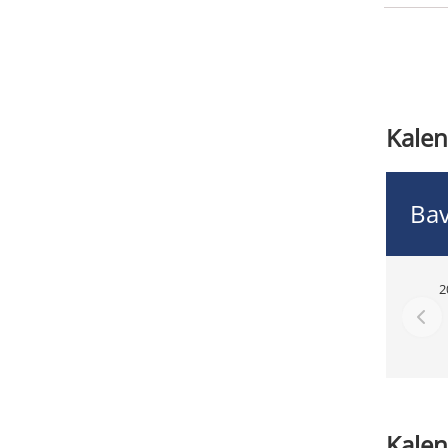
Kalen
Bav
2
Kalen