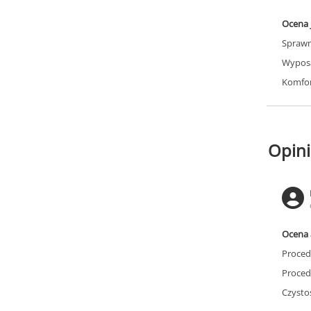
Ocena 
Sprawn
Wyposa
Komfor
Opini
Ocena 
Proced
Proced
Czysto