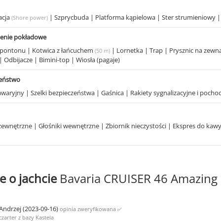
acja
|
Szprycbuda
|
Platforma kąpielowa
|
Ster strumieniowy
(Shore power)
enie pokładowe
o pontonu
|
Kotwica z łańcuchem
|
Lornetka
|
Trap
|
Prysznic na zewn
(50 m)
|
Odbijacze
|
Bimini-top
|
Wiosła (pagaje)
zeństwo
awaryjny
|
Szelki bezpieczeństwa
|
Gaśnica
|
Rakiety sygnalizacyjne i pocho
 zewnętrzne
|
Głośniki wewnętrzne
|
Zbiornik nieczystości
|
Ekspres do kaw
e o jachcie
Bavaria CRUISER 46 Amazing
Andrzej (2023-09-16)
opinia zweryfikowana
✅
czarter z bazy Kastela