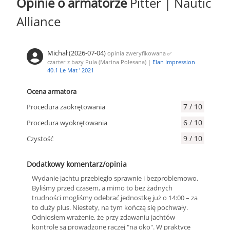
Opinie o armatorze
Pitter | Nautic
Alliance
Michał (2026-07-04)
opinia zweryfikowana
✅
czarter z bazy Pula (Marina Polesana) |
Elan Impression
40.1 Le Mat ' 2021
Ocena armatora
7 / 10
Procedura zaokrętowania
6 / 10
Procedura wyokrętowania
9 / 10
Czystość
Dodatkowy komentarz/opinia
Wydanie jachtu przebiegło sprawnie i bezproblemowo.
Byliśmy przed czasem, a mimo to bez żadnych
trudności mogliśmy odebrać jednostkę już o 14:00 – za
to duży plus. Niestety, na tym kończą się pochwały.
Odniosłem wrażenie, że przy zdawaniu jachtów
kontrole są prowadzone raczej "na oko". W praktyce