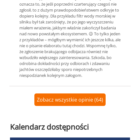
oznacza to, że jeśli poprzedni czarterujący czegoś nie
zgłosił, to z dużym prawdopodobieństwem odkryje to
dopiero kolejny. Dla przykładu filtr wody morskiej w
silniku był tak zarośnięty, że po jego wyczyszczeniu
miałem wrażenie, jakbym właśnie zakończył badania
nad nowo powstałym ekosystemem. 😉 To tylko jeden
z przykładów – mógłbym wymienić ich jeszcze kilka, ale
nie o pisanie elaboratu tutaj chodzi. Wspomnę tylko,
że zgłoszenie brakującego odbijacza również nie
wzbudziło większego zainteresowania. Szkoda, bo
odrobina dokładności przy odbiorach i zdawaniu
jachtów oszczędziłaby sporo niepotrzebnych
niespodzianek kolejnym załogom.
Zobacz wszystkie opinie (64)
Kalendarz dostępności