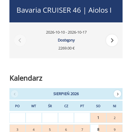
Bavaria CRUISER 46 | Aiolos I
2026-10-10 - 2026-10-17
Dostępny
2269.00 €
Kalendarz
SIERPIEŃ 2026
PO
WT
ŚR
CZ
PT
SO
NI
1
2
8
3
4
5
6
7
9