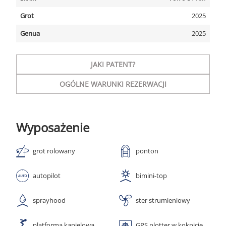
Grot
2025
Genua
2025
JAKI PATENT?
OGÓLNE WARUNKI REZERWACJI
Wyposażenie
grot rolowany
ponton
autopilot
bimini-top
sprayhood
ster strumieniowy
platforma kąpielowa
GPS plotter w kokpicie