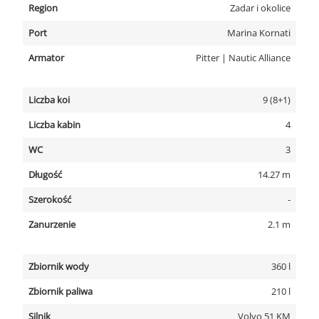
Region
Zadar i okolice
Port
Marina Kornati
Armator
Pitter | Nautic Alliance
Liczba koi
9 (8+1)
Liczba kabin
4
WC
3
Długość
14.27 m
Szerokość
-
Zanurzenie
2.1 m
Zbiornik wody
360 l
Zbiornik paliwa
210 l
Silnik
Volvo 51 KM