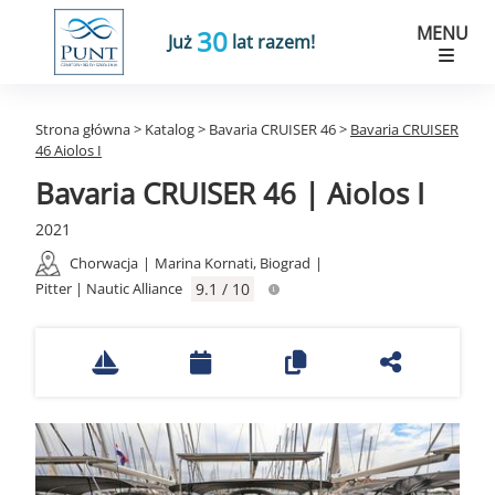
MENU
30
Już
lat razem!
Strona główna
>
Katalog
>
Bavaria CRUISER 46
>
Bavaria CRUISER
46 Aiolos I
Bavaria CRUISER 46 | Aiolos I
2021
Chorwacja
|
Marina Kornati, Biograd
|
Pitter | Nautic Alliance
9.1 / 10