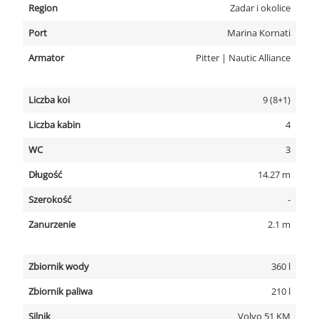
Region
Zadar i okolice
Port
Marina Kornati
Armator
Pitter | Nautic Alliance
Liczba koi
9 (8+1)
Liczba kabin
4
WC
3
Długość
14.27 m
Szerokość
-
Zanurzenie
2.1 m
Zbiornik wody
360 l
Zbiornik paliwa
210 l
Silnik
Volvo 51 KM