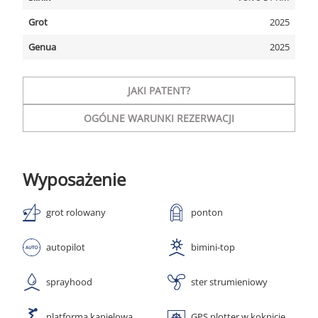
Grot
2025
Genua
2025
JAKI PATENT?
OGÓLNE WARUNKI REZERWACJI
Wyposażenie
grot rolowany
ponton
autopilot
bimini-top
sprayhood
ster strumieniowy
platforma kąpielowa
GPS plotter w kokpicie