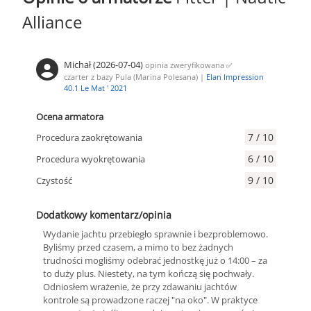
Alliance
Michał (2026-07-04)
opinia zweryfikowana
✅
czarter z bazy Pula (Marina Polesana) |
Elan Impression
40.1 Le Mat ' 2021
Ocena armatora
7 / 10
Procedura zaokrętowania
6 / 10
Procedura wyokrętowania
9 / 10
Czystość
Dodatkowy komentarz/opinia
Wydanie jachtu przebiegło sprawnie i bezproblemowo.
Byliśmy przed czasem, a mimo to bez żadnych
trudności mogliśmy odebrać jednostkę już o 14:00 – za
to duży plus. Niestety, na tym kończą się pochwały.
Odniosłem wrażenie, że przy zdawaniu jachtów
kontrole są prowadzone raczej "na oko". W praktyce