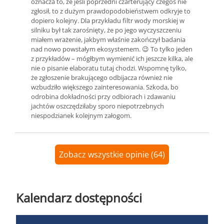
oznacza to, że jeśli poprzedni czarterujący czegoś nie
zgłosił, to z dużym prawdopodobieństwem odkryje to
dopiero kolejny. Dla przykładu filtr wody morskiej w
silniku był tak zarośnięty, że po jego wyczyszczeniu
miałem wrażenie, jakbym właśnie zakończył badania
nad nowo powstałym ekosystemem. 😉 To tylko jeden
z przykładów – mógłbym wymienić ich jeszcze kilka, ale
nie o pisanie elaboratu tutaj chodzi. Wspomnę tylko,
że zgłoszenie brakującego odbijacza również nie
wzbudziło większego zainteresowania. Szkoda, bo
odrobina dokładności przy odbiorach i zdawaniu
jachtów oszczędziłaby sporo niepotrzebnych
niespodzianek kolejnym załogom.
Zobacz wszystkie opinie (64)
Kalendarz dostępności