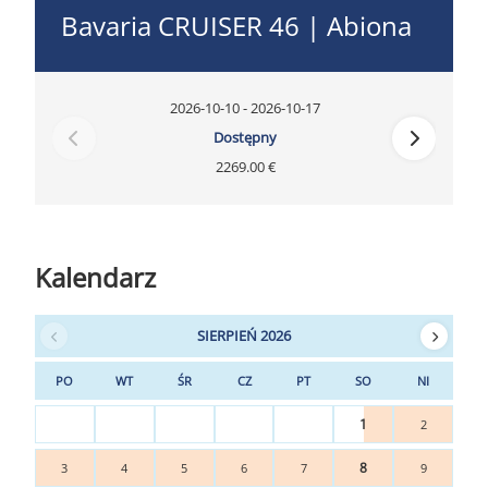
Bavaria CRUISER 46 | Abiona
2026-10-10 - 2026-10-17
Dostępny
2269.00 €
Kalendarz
SIERPIEŃ 2026
PO
WT
ŚR
CZ
PT
SO
NI
1
2
8
3
4
5
6
7
9