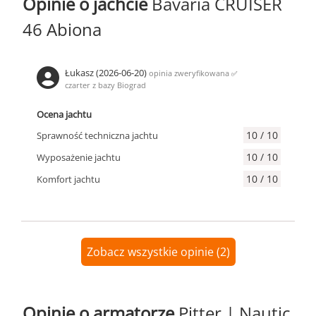
Opinie o jachcie
Bavaria CRUISER
46 Abiona
Łukasz (2026-06-20)
opinia zweryfikowana
✅
czarter z bazy Biograd
Ocena jachtu
10 / 10
Sprawność techniczna jachtu
10 / 10
Wyposażenie jachtu
10 / 10
Komfort jachtu
Zobacz wszystkie opinie (2)
Opinie o armatorze
Pitter | Nautic