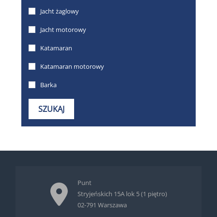
Punt
Stryjeńskich 15A lok 5 (1 piętro)
02-791 Warszawa