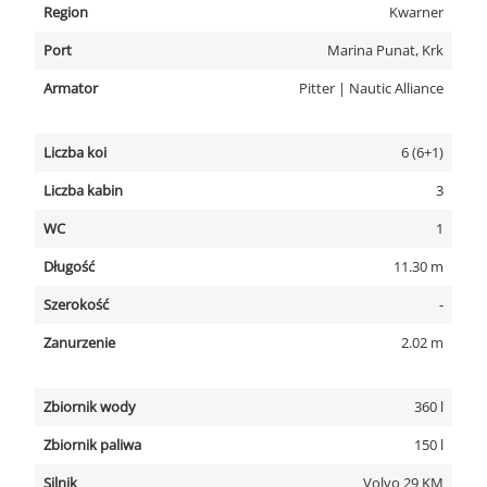
Region
Kwarner
Port
Marina Punat, Krk
Armator
Pitter | Nautic Alliance
Liczba koi
6 (6+1)
Liczba kabin
3
WC
1
Długość
11.30 m
Szerokość
-
Zanurzenie
2.02 m
Zbiornik wody
360 l
Zbiornik paliwa
150 l
Silnik
Volvo 29 KM