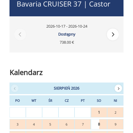
Bavaria CRUISER 37 | Castor
2026-10-17 - 2026-10-24
Dostępny
738.00 €
Kalendarz
SIERPIEŃ 2026
PO
WT
ŚR
CZ
PT
SO
NI
1
2
8
3
4
5
6
7
9