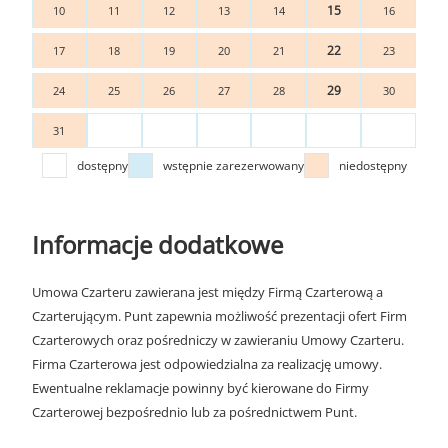
15
10
11
12
13
14
16
22
17
18
19
20
21
23
29
24
25
26
27
28
30
31
dostępny
wstępnie zarezerwowany
niedostępny
Informacje dodatkowe
Umowa Czarteru zawierana jest między Firmą Czarterową a
Czarterującym. Punt zapewnia możliwość prezentacji ofert Firm
Czarterowych oraz pośredniczy w zawieraniu Umowy Czarteru.
Firma Czarterowa jest odpowiedzialna za realizację umowy.
Ewentualne reklamacje powinny być kierowane do Firmy
Czarterowej bezpośrednio lub za pośrednictwem Punt.