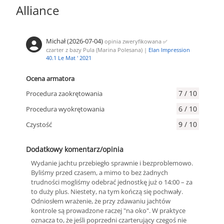
Alliance
Michał (2026-07-04)
opinia zweryfikowana
✅
czarter z bazy Pula (Marina Polesana) |
Elan Impression
40.1 Le Mat ' 2021
Ocena armatora
7 / 10
Procedura zaokrętowania
6 / 10
Procedura wyokrętowania
9 / 10
Czystość
Dodatkowy komentarz/opinia
Wydanie jachtu przebiegło sprawnie i bezproblemowo.
Byliśmy przed czasem, a mimo to bez żadnych
trudności mogliśmy odebrać jednostkę już o 14:00 – za
to duży plus. Niestety, na tym kończą się pochwały.
Odniosłem wrażenie, że przy zdawaniu jachtów
kontrole są prowadzone raczej "na oko". W praktyce
oznacza to, że jeśli poprzedni czarterujący czegoś nie