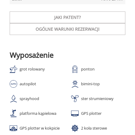
JAKI PATENT?
OGÓLNE WARUNKI REZERWACJI
Wyposażenie
grot rolowany
ponton
autopilot
bimini-top
sprayhood
ster strumieniowy
platforma kąpielowa
GPS plotter
GPS plotter w kokpicie
2 koła sterowe