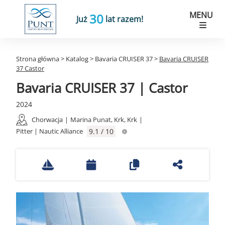
MENU
30
Już
lat razem!
Strona główna
>
Katalog
>
Bavaria CRUISER 37
>
Bavaria CRUISER
37 Castor
Bavaria CRUISER 37 | Castor
2024
Chorwacja
|
Marina Punat, Krk, Krk
|
Pitter | Nautic Alliance
9.1 / 10