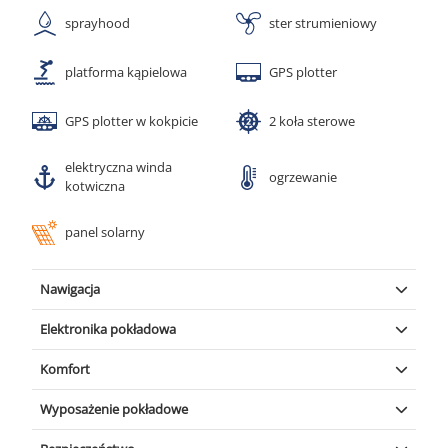
sprayhood
ster strumieniowy
platforma kąpielowa
GPS plotter
GPS plotter w kokpicie
2 koła sterowe
elektryczna winda
ogrzewanie
kotwiczna
panel solarny
Nawigacja
Autopilot
|
Kompas ręczny
(GARMIN GHC 20)
Elektronika pokładowa
GPS plotter w kokpicie
|
Log
|
Radio
(Garmin GPSMap 721)
Komfort
|
Radio UKF
(FUSION MS-RA 205 MP3, USB, AUX, Bluetooth)
(GARMIN
|
Barometr
|
Internet Wi-Fi
|
Wiatromierz
|
AIS
GHS 10i)
Panele słoneczne
|
Ster strumieniowy
|
Ogrzewanie
|
Wyposażenie pokładowe
Szprycbuda
|
Platforma kąpielowa
Trap
|
Kotwica
|
Lodówka
|
(Jambo 15 kg)
(100l (wkład górny))