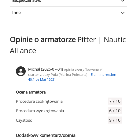
Bezpieczeństwo
Bimini-top
|
Bosak
|
Prysznic na zewnątrz (rufowy)
|
Stół w
kokpicie ze światłem
|
Ponton
|
Elektryczna winda kotwiczna
Kamizelki ratunkowe
|
Koło ratunkowe + Lampa
(automat)
Inne
|
Odbijacze
|
Prysznic wewnętrzny
|
Luneta z Kompasem
|
sygnalizacyjna
|
Tratwa ratunkowa
|
Czarna kula
|
Gaśnica
|
Pompka do pontonu
Róg mgłowy
|
Flary sygnałowe
Gniazdka USB
|
Przetwornica
|
Głośniki
(WAECO 350 W)
zewnętrzne
|
Pościel
|
Butle z gazem
|
Zestaw naprawczy do
pontonu
|
Teak w kokpicie
Opinie o armatorze
Pitter | Nautic
Alliance
Michał (2026-07-04)
opinia zweryfikowana
✅
czarter z bazy Pula (Marina Polesana) |
Elan Impression
40.1 Le Mat ' 2021
Ocena armatora
7 / 10
Procedura zaokrętowania
6 / 10
Procedura wyokrętowania
9 / 10
Czystość
Dodatkowy komentarz/opinia