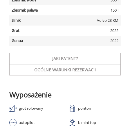
Zbiornik wody
360 l
Zbiornik paliwa
150 l
Silnik
Volvo 28 KM
Grot
2022
Genua
2022
JAKI PATENT?
OGÓLNE WARUNKI REZERWACJI
Wyposażenie
grot rolowany
ponton
autopilot
bimini-top