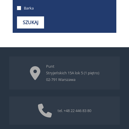
Punt
Stryjeńskich 15A lok 5 (1 piętro)
02-791 Warszawa
tel.
+48 22 446 83 80