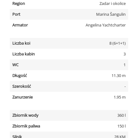
Region
Zadar i okolice
Port
Marina Šangulin
Armator
Angelina Yachtcharter
Liczba koi
8 (6+1+1)
Liczba kabin
3
WC
1
Długość
11.30 m
Szerokość
-
Zanurzenie
1.95 m
Zbiornik wody
360 l
Zbiornik paliwa
150 l
Silnik
28 KM