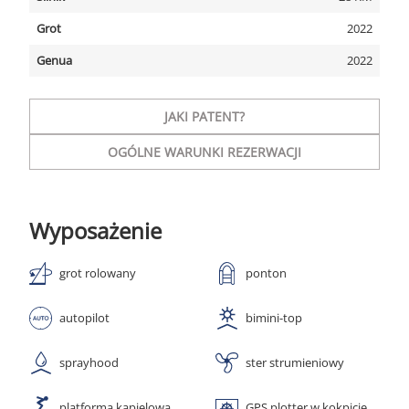
Grot
2022
Genua
2022
JAKI PATENT?
OGÓLNE WARUNKI REZERWACJI
Wyposażenie
grot rolowany
ponton
autopilot
bimini-top
sprayhood
ster strumieniowy
platforma kąpielowa
GPS plotter w kokpicie