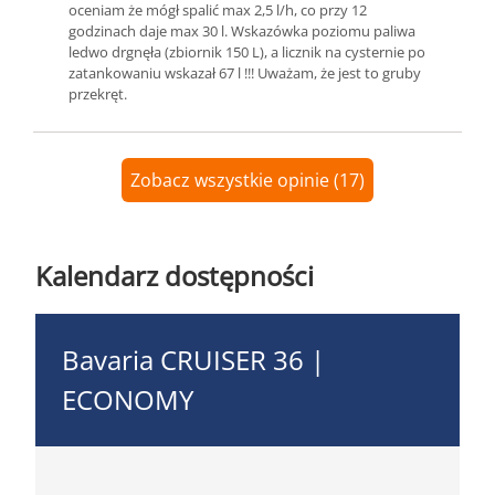
oceniam że mógł spalić max 2,5 l/h, co przy 12
godzinach daje max 30 l. Wskazówka poziomu paliwa
ledwo drgnęła (zbiornik 150 L), a licznik na cysternie po
zatankowaniu wskazał 67 l !!! Uważam, że jest to gruby
przekręt.
Zobacz wszystkie opinie (17)
Kalendarz dostępności
Bavaria CRUISER 36 |
ECONOMY