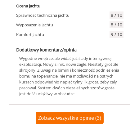
Ocena jachtu
8 / 10
Sprawność techniczna jachtu
8 / 10
Wyposażenie jachtu
9 / 10
Komfort jachtu
Dodatkowy komentarz/opinia
Wygodne wnętrze, ale widać już ślady intensywnej
eksploatacji. Nowy silnik, nowe żagle. Niestety grot źle
skrojony. Z uwagi na bimini i konieczność podniesienia
bomu na topenancie, nie ma możliwości na ostrych
kursach odpowiednio napiąć tylny lik grota, żeby cały
pracował. System dwóch niezależnych szotów grota
jest dość uciążliwy w obsłudze.
Zobacz wszystkie opinie (3)