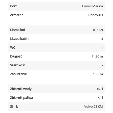
Port
Alimos Marina
Armator
Kiriacoulis
Liczba koi
8 (6+2)
Liczba kabin
3
WC
1
Długość
11.30 m
Szerokość
-
Zanurzenie
1.95 m
Zbiornik wody
360 l
Zbiornik paliwa
150 l
Silnik
Volvo 28 KM