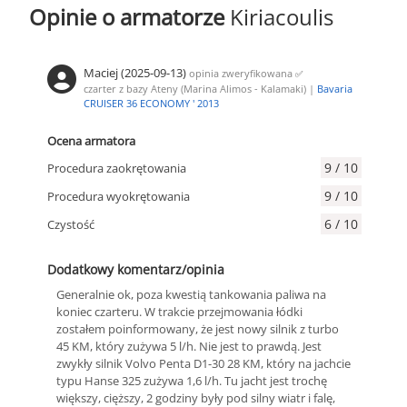
Opinie o armatorze
Kiriacoulis
Maciej (2025-09-13)
opinia zweryfikowana
✅
czarter z bazy Ateny (Marina Alimos - Kalamaki) |
Bavaria
CRUISER 36 ECONOMY ' 2013
Ocena armatora
9 / 10
Procedura zaokrętowania
9 / 10
Procedura wyokrętowania
6 / 10
Czystość
Dodatkowy komentarz/opinia
Generalnie ok, poza kwestią tankowania paliwa na
koniec czarteru. W trakcie przejmowania łódki
zostałem poinformowany, że jest nowy silnik z turbo
45 KM, który zużywa 5 l/h. Nie jest to prawdą. Jest
zwykły silnik Volvo Penta D1-30 28 KM, który na jachcie
typu Hanse 325 zużywa 1,6 l/h. Tu jacht jest trochę
większy, cięższy, 2 godziny były pod silny wiatr i falę,