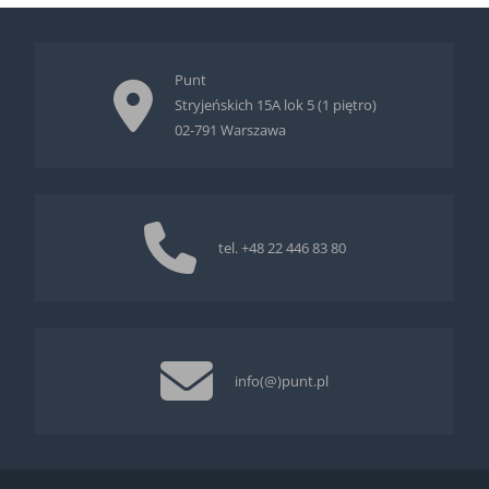
Punt
Stryjeńskich 15A lok 5 (1 piętro)
02-791 Warszawa
tel.
+48 22 446 83 80
info(@)punt.pl