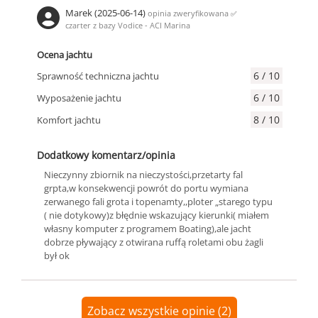
Marek (2025-06-14)
opinia zweryfikowana
✅
czarter z bazy Vodice - ACI Marina
Ocena jachtu
6 / 10
Sprawność techniczna jachtu
6 / 10
Wyposażenie jachtu
8 / 10
Komfort jachtu
Dodatkowy komentarz/opinia
Nieczynny zbiornik na nieczystości,przetarty fal
grpta,w konsekwencji powrót do portu wymiana
zerwanego fali grota i topenamty,,ploter „starego typu
( nie dotykowy)z błędnie wskazujący kierunki( miałem
własny komputer z programem Boating),ale jacht
dobrze pływający z otwirana ruffą roletami obu żagli
był ok
Zobacz wszystkie opinie (2)