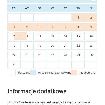
PO
WT
ŚR
CZ
PT
SO
NI
1
2
8
3
4
5
6
7
9
15
10
11
12
13
14
16
22
17
18
19
20
21
23
29
24
25
26
27
28
30
31
dostępny
wstępnie zarezerwowany
niedostępny
Informacje dodatkowe
Umowa Czarteru zawierana jest między Firmą Czarterową a