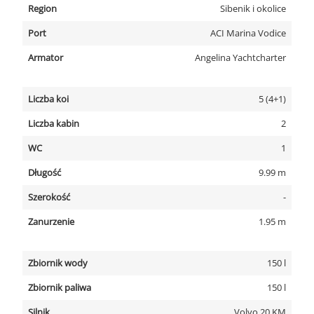
Region
Sibenik i okolice
Port
ACI Marina Vodice
Armator
Angelina Yachtcharter
Liczba koi
5 (4+1)
Liczba kabin
2
WC
1
Długość
9.99 m
Szerokość
-
Zanurzenie
1.95 m
Zbiornik wody
150 l
Zbiornik paliwa
150 l
Silnik
Volvo 20 KM