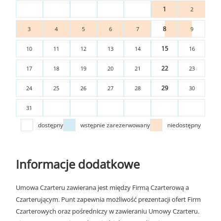
1
2
8
3
4
5
6
7
9
15
10
11
12
13
14
16
22
17
18
19
20
21
23
29
24
25
26
27
28
30
31
dostępny
wstępnie zarezerwowany
niedostępny
Informacje dodatkowe
Umowa Czarteru zawierana jest między Firmą Czarterową a
Czarterującym. Punt zapewnia możliwość prezentacji ofert Firm
Czarterowych oraz pośredniczy w zawieraniu Umowy Czarteru.