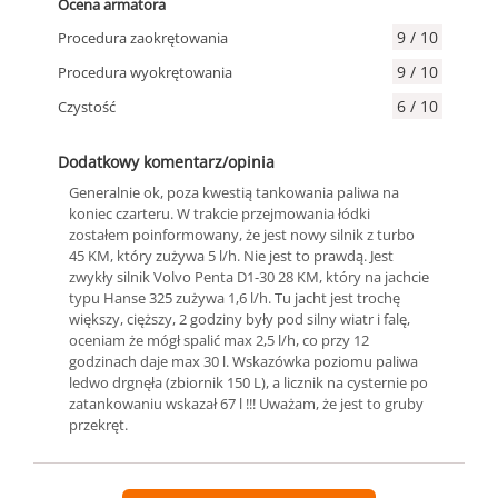
Ocena armatora
9 / 10
Procedura zaokrętowania
9 / 10
Procedura wyokrętowania
6 / 10
Czystość
Dodatkowy komentarz/opinia
Generalnie ok, poza kwestią tankowania paliwa na
koniec czarteru. W trakcie przejmowania łódki
zostałem poinformowany, że jest nowy silnik z turbo
45 KM, który zużywa 5 l/h. Nie jest to prawdą. Jest
zwykły silnik Volvo Penta D1-30 28 KM, który na jachcie
typu Hanse 325 zużywa 1,6 l/h. Tu jacht jest trochę
większy, cięższy, 2 godziny były pod silny wiatr i falę,
oceniam że mógł spalić max 2,5 l/h, co przy 12
godzinach daje max 30 l. Wskazówka poziomu paliwa
ledwo drgnęła (zbiornik 150 L), a licznik na cysternie po
zatankowaniu wskazał 67 l !!! Uważam, że jest to gruby
przekręt.