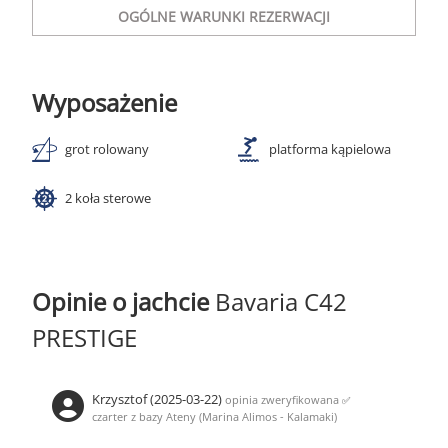
OGÓLNE WARUNKI REZERWACJI
Wyposażenie
grot rolowany
platforma kąpielowa
2 koła sterowe
Opinie o jachcie
Bavaria C42
PRESTIGE
Krzysztof (2025-03-22)
opinia zweryfikowana
✅
czarter z bazy Ateny (Marina Alimos - Kalamaki)