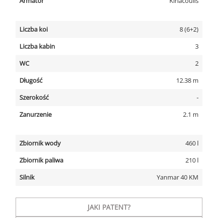
Armator
Kiriacoulis
Liczba koi
8 (6+2)
Liczba kabin
3
WC
2
Długość
12.38 m
Szerokość
-
Zanurzenie
2.1 m
Zbiornik wody
460 l
Zbiornik paliwa
210 l
Silnik
Yanmar 40 KM
JAKI PATENT?