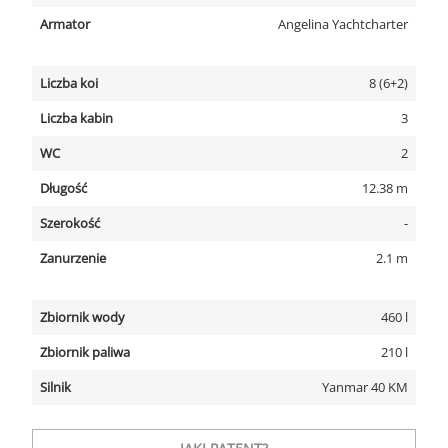
Armator
Angelina Yachtcharter
Liczba koi
8 (6+2)
Liczba kabin
3
WC
2
Długość
12.38 m
Szerokość
-
Zanurzenie
2.1 m
Zbiornik wody
460 l
Zbiornik paliwa
210 l
Silnik
Yanmar 40 KM