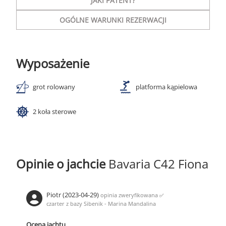
JAKI PATENT?
OGÓLNE WARUNKI REZERWACJI
Wyposażenie
grot rolowany
platforma kąpielowa
2 koła sterowe
Opinie o jachcie
Bavaria C42 Fiona
Piotr (2023-04-29)
opinia zweryfikowana
✅
czarter z bazy Sibenik - Marina Mandalina
Ocena jachtu