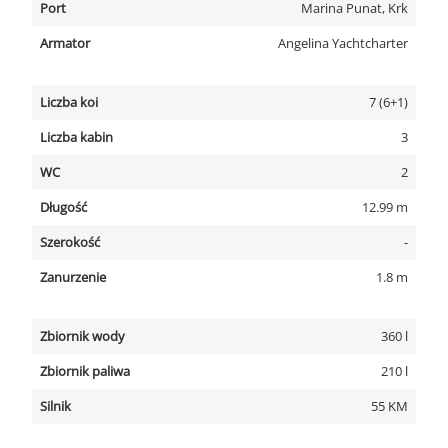
Port
Marina Punat, Krk
Armator
Angelina Yachtcharter
Liczba koi
7 (6+1)
Liczba kabin
3
WC
2
Długość
12.99 m
Szerokość
-
Zanurzenie
1.8 m
Zbiornik wody
360 l
Zbiornik paliwa
210 l
Silnik
55 KM