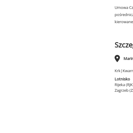
Umowa Cza
pośrednic
kierowane
Szcze
Marin
Krk|Kwar
Lotnisko
Rijeka (RJ
Zagrzeb (