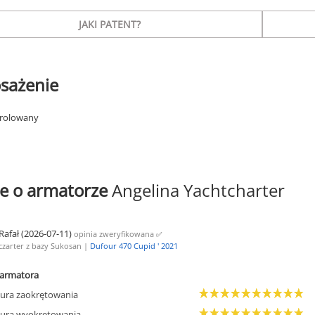
JAKI PATENT?
sażenie
 rolowany
e o armatorze
Angelina Yachtcharter
Rafał (2026-07-11)
opinia zweryfikowana
✅
czarter z bazy Sukosan |
Dufour 470 Cupid ' 2021
armatora
ura zaokrętowania
ura wyokrętowania