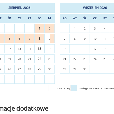
SIERPIEŃ 2026
WRZESIEŃ 2026
T
ŚR
CZ
PT
SO
NI
PO
WT
ŚR
CZ
PT
1
2
1
2
3
4
8
4
5
6
7
9
7
8
9
10
11
15
1
12
13
14
16
14
15
16
17
18
22
8
19
20
21
23
21
22
23
24
25
29
5
26
27
28
30
28
29
30
dostępny
wstępnie zarezerwowan
rmacje dodatkowe