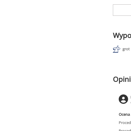
Wypo
grot
Opini
Ocena 
Proced
Proced