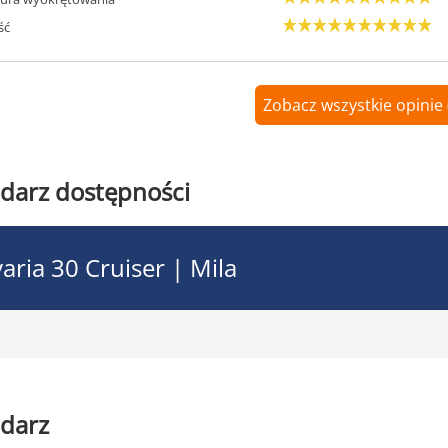
ść
Zobacz wszystkie opinie 
darz dostępności
aria 30 Cruiser | Mila
darz