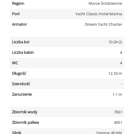
Region
Morze Śródziemne
Port
Yacht Classic Hotel Marina
Armator
Dream Yacht Charter
Liczba koi
10 (8+2)
Liczba kabin
4
WC
4
Długość
12.33 m
Szerokość
-
Zanurzenie
1.1 m
Zbiornik wody
760 l
Zbiornik paliwa
400 l
Silnik
Yanmar 40 KM