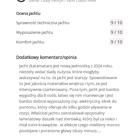
czarter z bazy Fethiye / Yacht Classic Hotel
Ocena jachtu
9 / 10
Sprawność techniczna jachtu
9 / 10
Wyposażenie jachtu
9 / 10
Komfort jachtu
Dodatkowy komentarz/opinia
Jacht (katamatan) jest nową jednostką z 2024 roku,
niestety widać ślady zużycia, które mogłyby
wskazywać na to, że jacht jest starszy. Spowodowane
to jest jakością materiałów wnętrza i tym, że jest
intensywnie czarterowany. Poza tym, jacht jest bardzo
wygodny dla 8 osób, łatwo się nim manewruje i jest
bardzo dobrze wyposażony (np. elektryczny silnik do
pontonu, który oferuje do kilku godzin pływania w
ciszy). Właścicel jachtu zainstalował opcjonalny
laminatowy daszek nad sterówką, który był za nisko i
miał ostre krawędzie - w efekcie czego mieliśmy mocno
poobijane i poranione głowy (duży minus).....