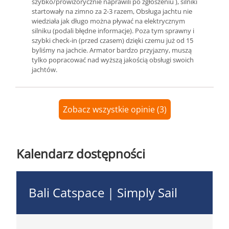
szybko/prowizorycznie naprawili po zgłoszeniu ), silniki
startowały na zimno za 2-3 razem, Obsługa jachtu nie
wiedziała jak długo można pływać na elektrycznym
silniku (podali błędne informacje). Poza tym sprawny i
szybki check-in (przed czasem) dzięki czemu już od 15
byliśmy na jachcie. Armator bardzo przyjazny, muszą
tylko popracować nad wyższą jakością obsługi swoich
jachtów.
Zobacz wszystkie opinie (3)
Kalendarz dostępności
Bali Catspace | Simply Sail