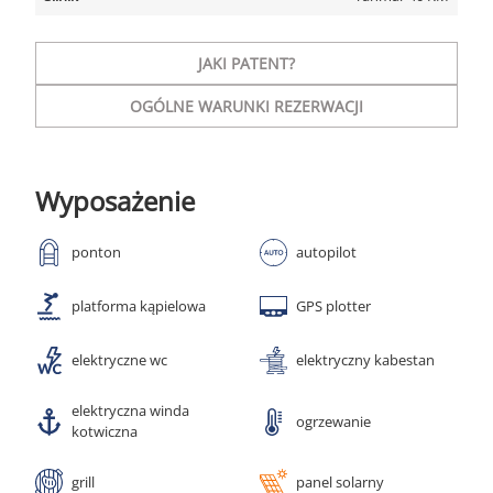
JAKI PATENT?
OGÓLNE WARUNKI REZERWACJI
Wyposażenie
ponton
autopilot
platforma kąpielowa
GPS plotter
elektryczne wc
elektryczny kabestan
elektryczna winda
ogrzewanie
kotwiczna
grill
panel solarny