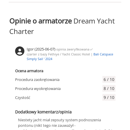
Opinie o armatorze
Dream Yacht
Charter
Igor (2025-06-07)
opinia zweryfikowana
✅
czarter z bazy Fethiye / Yacht Classic Hotel |
Bali Catspace
Simply Sail ' 2024
Ocena armatora
6 / 10
Procedura zaokrętowania
8 / 10
Procedura wyokrętowania
9 / 10
Czystość
Dodatkowy komentarz/opinia
Niestety jacht miał zepsuty system podnoszenia
pontonu (nikt tego nie zauważył -