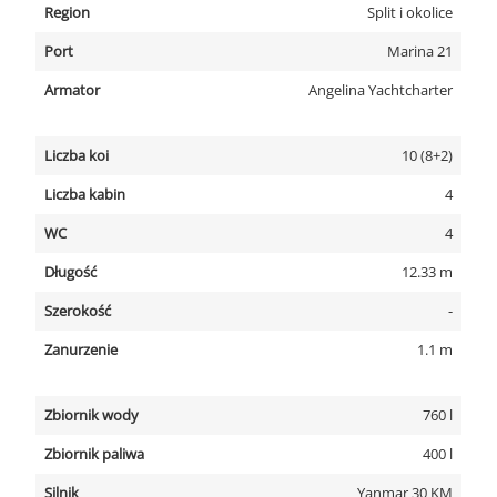
Region
Split i okolice
Port
Marina 21
Armator
Angelina Yachtcharter
Liczba koi
10 (8+2)
Liczba kabin
4
WC
4
Długość
12.33 m
Szerokość
-
Zanurzenie
1.1 m
Zbiornik wody
760 l
Zbiornik paliwa
400 l
Silnik
Yanmar 30 KM