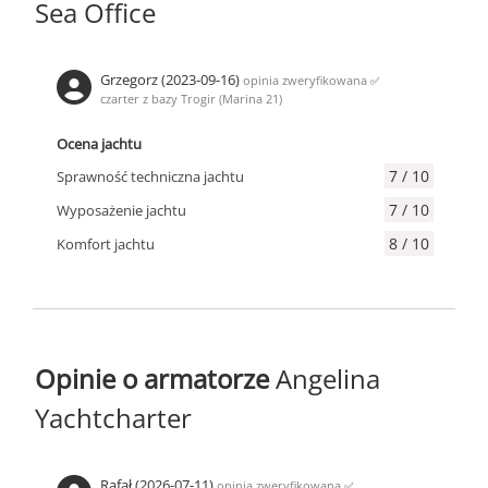
Sea Office
Grzegorz (2023-09-16)
opinia zweryfikowana
✅
czarter z bazy Trogir (Marina 21)
Ocena jachtu
7 / 10
Sprawność techniczna jachtu
7 / 10
Wyposażenie jachtu
8 / 10
Komfort jachtu
Opinie o armatorze
Angelina
Yachtcharter
Rafał (2026-07-11)
opinia zweryfikowana
✅