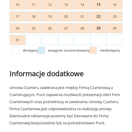
15
10
11
12
13
14
16
22
17
18
19
20
21
23
29
24
25
26
27
28
30
31
dostępny
wstępnie zarezerwowany
niedostępny
Informacje dodatkowe
Umowa Czarteru zawierana jest między Firmą Czarterową a
Czarterującym. Punt zapewnia możliwość prezentacji ofert Firm
Czarterowych oraz pośredniczy w zawieraniu Umowy Czarteru.
Firma Czarterowa jest odpowiedzialna za realizację umowy.
Ewentualne reklamacje powinny być kierowane do Firmy
Czarterowej bezpośrednio lub za pośrednictwem Punt.