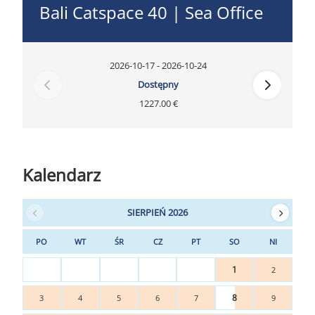
Bali Catspace 40 | Sea Office
2026-10-17 - 2026-10-24
Dostępny
1227.00 €
Kalendarz
SIERPIEŃ 2026
PO
WT
ŚR
CZ
PT
SO
NI
1
2
8
3
4
5
6
7
9