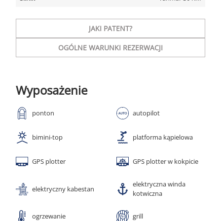
JAKI PATENT?
OGÓLNE WARUNKI REZERWACJI
Wyposażenie
ponton
autopilot
bimini-top
platforma kąpielowa
GPS plotter
GPS plotter w kokpicie
elektryczna winda
elektryczny kabestan
kotwiczna
ogrzewanie
grill