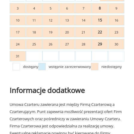
8
3
4
5
6
7
9
15
10
11
12
13
14
16
22
17
18
19
20
21
23
29
24
25
26
27
28
30
31
dostępny
wstępnie zarezerwowany
niedostępny
Informacje dodatkowe
Umowa Czarteru zawierana jest między Firmą Czarterową a
Czarterującym. Punt zapewnia możliwość prezentacji ofert Firm
Czarterowych oraz pośredniczy w zawieraniu Umowy Czarteru.
Firma Czarterowa jest odpowiedzialna za realizację umowy.
Ewentualne reklamacje powinny być kierowane do Firmy