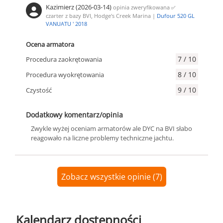
Kazimierz (2026-03-14)
opinia zweryfikowana
✅
czarter z bazy BVI, Hodge's Creek Marina |
Dufour 520 GL
VANUATU ' 2018
Ocena armatora
7 / 10
Procedura zaokrętowania
8 / 10
Procedura wyokrętowania
9 / 10
Czystość
Dodatkowy komentarz/opinia
Zwykle wyżej oceniam armatorów ale DYC na BVI słabo
reagowało na liczne problemy techniczne jachtu.
Zobacz wszystkie opinie (7)
Kalendarz dostępności