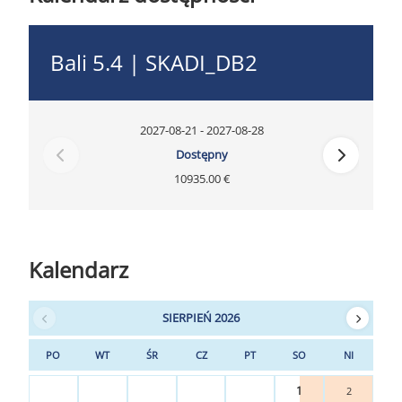
Bali 5.4 | SKADI_DB2
2027-08-21 - 2027-08-28
Dostępny
10935.00 €
Kalendarz
SIERPIEŃ 2026
PO
WT
ŚR
CZ
PT
SO
NI
1
2