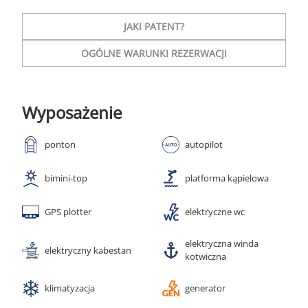
JAKI PATENT?
OGÓLNE WARUNKI REZERWACJI
Wyposażenie
ponton
autopilot
bimini-top
platforma kąpielowa
GPS plotter
elektryczne wc
elektryczna winda
elektryczny kabestan
kotwiczna
klimatyzacja
generator