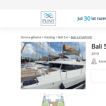
30
Już
lat raze
Strona główna
>
Katalog
>
Bali 5.4
>
Bali 5.4 SAPHIR
Bali 
2019
Kara