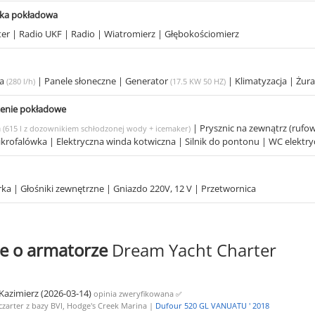
ika pokładowa
ter
|
Radio UKF
|
Radio
|
Wiatromierz
|
Głębokościomierz
ka
|
Panele słoneczne
|
Generator
|
Klimatyzacja
|
Żur
(280 l/h)
(17.5 KW 50 HZ)
enie pokładowe
a
|
Prysznic na zewnątrz (rufo
(615 l z dozownikiem schłodzonej wody + icemaker)
krofalówka
|
Elektryczna winda kotwiczna
|
Silnik do pontonu
|
WC elektr
rka
|
Głośniki zewnętrzne
|
Gniazdo 220V, 12 V
|
Przetwornica
e o armatorze
Dream Yacht Charter
Kazimierz (2026-03-14)
opinia zweryfikowana
✅
czarter z bazy BVI, Hodge's Creek Marina |
Dufour 520 GL VANUATU ' 2018