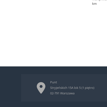
km
Punt
Stryjeńskich 15A lok 5 (1 piętro)
02-791 Warszawa