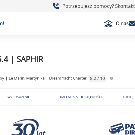
Potrzebujesz pomocy? Skontaktu
m!
O nas
5.4 | SAPHIR
iby
|
Le Marin, Martynika
|
Dream Yacht Charter
8.2 / 10
WYPOSAŻENIE
KALENDARZ DOSTĘPNOŚCI
KOPIUJ