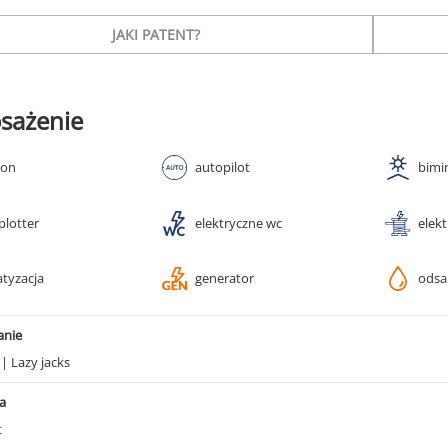
JAKI PATENT?
sażenie
ton
autopilot
bimi
plotter
elektryczne wc
elek
atyzacja
generator
odsa
anie
g
|
Lazy jacks
a
t