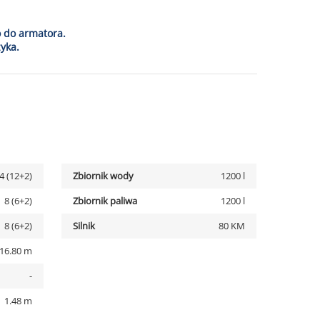
o do armatora.
yka.
4 (12+2)
Zbiornik wody
1200 l
8 (6+2)
Zbiornik paliwa
1200 l
8 (6+2)
Silnik
80 KM
16.80 m
-
1.48 m