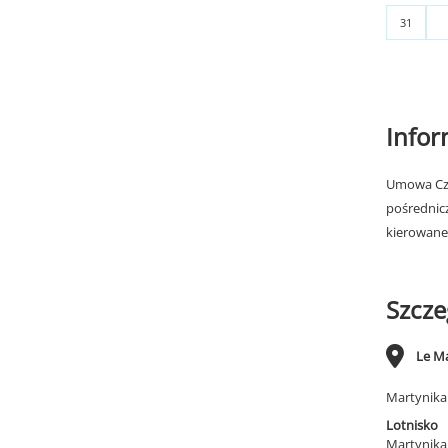
31
Info
Umowa Cza
pośrednic
kierowane
Szcze
Le M
Martynika
Lotnisko
Martynika 