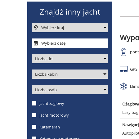
Wypo
pon
GPS 
klim
Ożaglow
Lazy ba
Nawigacj
Autopilo