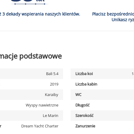
ż 3 dekady wspierania naszych klientów.
Płacisz bezpośredni
Unikasz ryz
rmacje podstawowe
Bali 5.4
Liczba koi
1
2019
Liczba kabin
Karaiby
WC
Wyspy nawietrzne
Długość
Le Marin
Szerokość
r
Dream Yacht Charter
Zanurzenie