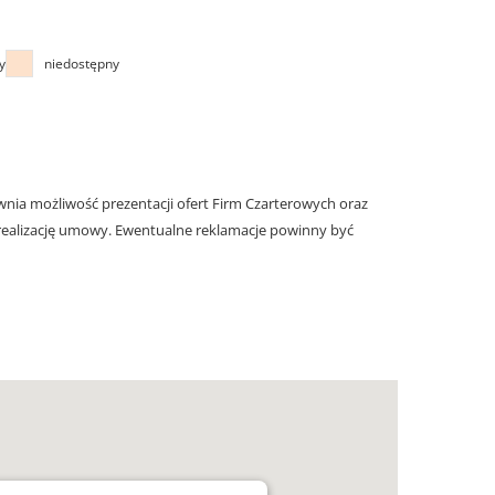
y
niedostępny
nia możliwość prezentacji ofert Firm Czarterowych oraz
realizację umowy. Ewentualne reklamacje powinny być