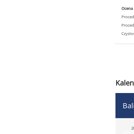
Ocena 
Proced
Proced
Czysto
Kalen
Bal
2