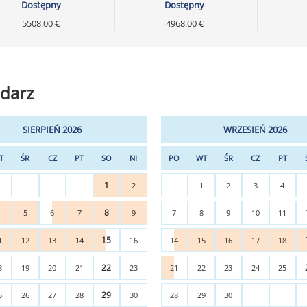
Dostępny
Dostępny
5508.00 €
4968.00 €
darz
SIERPIEŃ 2026
WRZESIEŃ 2026
T
ŚR
CZ
PT
SO
NI
PO
WT
ŚR
CZ
PT
1
2
1
2
3
4
8
4
5
6
7
9
7
8
9
10
11
15
1
12
13
14
16
14
15
16
17
18
22
8
19
20
21
23
21
22
23
24
25
29
5
26
27
28
30
28
29
30