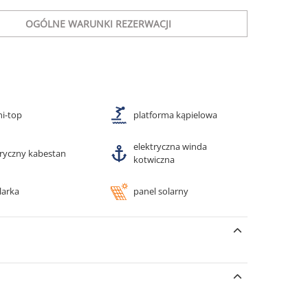
OGÓLNE WARUNKI REZERWACJI
ni-top
platforma kąpielowa
elektryczna winda
tryczny kabestan
kotwiczna
larka
panel solarny