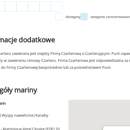
dostępny
wstępnie zarezerwowan
rmacje dodatkowe
rteru zawierana jest między Firmą Czarterową a Czarterującym. Punt zapew
zy w zawieraniu Umowy Czarteru. Firma Czarterowa jest odpowiedzialna za 
 do Firmy Czarterowej bezpośrednio lub za pośrednictwem Punt.
góły mariny
arin
|Wyspy nawietrzne|Karaiby
- Martinique Aimé Césaire (FDF) 33