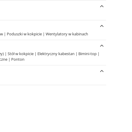
aw
|
Poduszki w kokpicie
|
Wentylatory w kabinach
wy)
|
Stół w kokpicie
|
Elektryczny kabestan
|
Bimini-top
|
yczne
|
Ponton