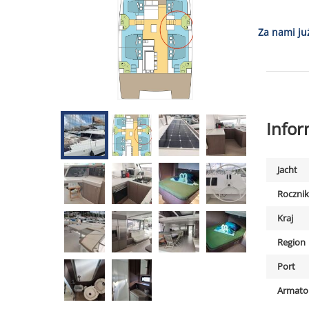
Za nami ju
Info
Jacht
Rocznik
Kraj
Region
Port
Armato