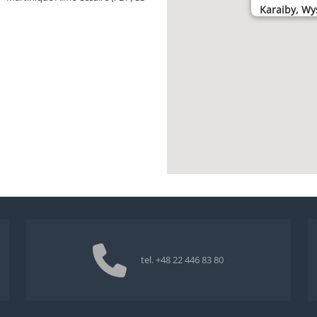
Karaiby, Wy
tel.
+48 22 446 83 80