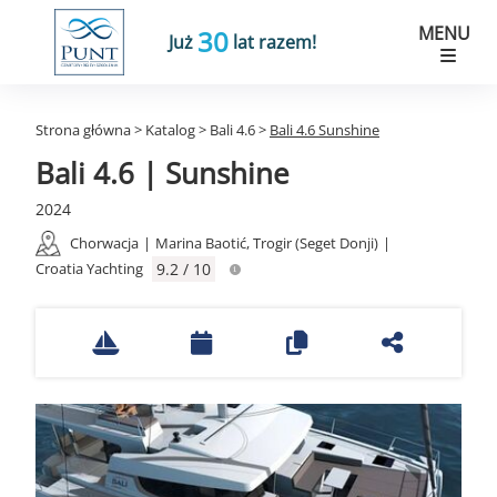
MENU
30
Już
lat razem!
Strona główna
>
Katalog
>
Bali 4.6
>
Bali 4.6 Sunshine
Bali 4.6 | Sunshine
2024
Chorwacja
|
Marina Baotić, Trogir (Seget Donji)
|
Croatia Yachting
9.2 / 10