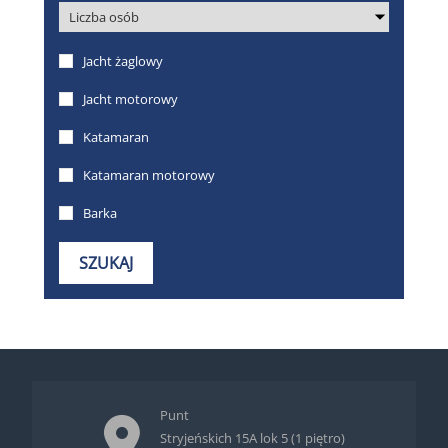
Punt
Stryjeńskich 15A lok 5 (1 piętro)