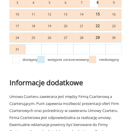
8
3
4
5
6
7
9
15
10
11
12
13
14
16
22
17
18
19
20
21
23
29
24
25
26
27
28
30
31
dostępny
wstępnie zarezerwowany
niedostępny
Informacje dodatkowe
Umowa Czarteru zawierana jest między Firmą Czarterową a
Czarterującym. Punt zapewnia możliwość prezentacji ofert Firm
Czarterowych oraz pośredniczy w zawieraniu Umowy Czarteru.
Firma Czarterowa jest odpowiedzialna za realizację umowy.
Ewentualne reklamacje powinny być kierowane do Firmy