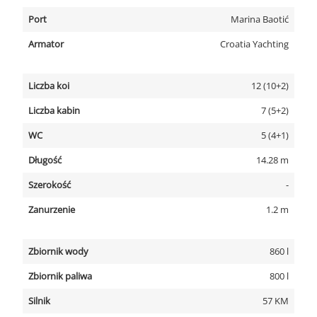
Port
Marina Baotić
Armator
Croatia Yachting
Liczba koi
12 (10+2)
Liczba kabin
7 (5+2)
WC
5 (4+1)
Długość
14.28 m
Szerokość
-
Zanurzenie
1.2 m
Zbiornik wody
860 l
Zbiornik paliwa
800 l
Silnik
57 KM