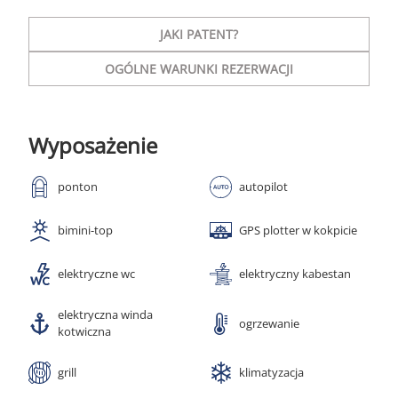
JAKI PATENT?
OGÓLNE WARUNKI REZERWACJI
Wyposażenie
ponton
autopilot
bimini-top
GPS plotter w kokpicie
elektryczne wc
elektryczny kabestan
elektryczna winda
ogrzewanie
kotwiczna
grill
klimatyzacja