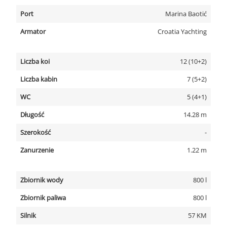
Port
Marina Baotić
Armator
Croatia Yachting
Liczba koi
12 (10+2)
Liczba kabin
7 (5+2)
WC
5 (4+1)
Długość
14.28 m
Szerokość
-
Zanurzenie
1.22 m
Zbiornik wody
800 l
Zbiornik paliwa
800 l
Silnik
57 KM