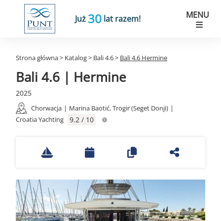
MENU
30
Już
lat razem!
Strona główna
>
Katalog
>
Bali 4.6
>
Bali 4.6 Hermine
Bali 4.6 | Hermine
2025
Chorwacja
|
Marina Baotić, Trogir (Seget Donji)
|
Croatia Yachting
9.2 / 10