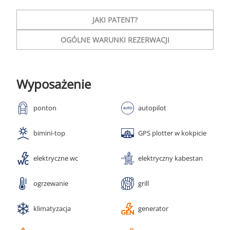
JAKI PATENT?
OGÓLNE WARUNKI REZERWACJI
Wyposażenie
ponton
autopilot
bimini-top
GPS plotter w kokpicie
elektryczne wc
elektryczny kabestan
ogrzewanie
grill
klimatyzacja
generator