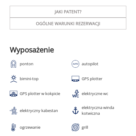
JAKI PATENT?
OGÓLNE WARUNKI REZERWACJI
Wyposażenie
ponton
autopilot
bimini-top
GPS plotter
GPS plotter w kokpicie
elektryczne wc
elektryczna winda
elektryczny kabestan
kotwiczna
ogrzewanie
grill