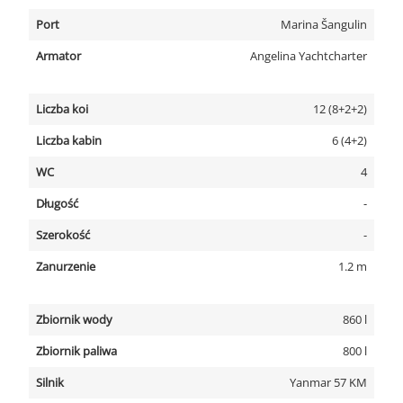
Port
Marina Šangulin
Armator
Angelina Yachtcharter
Liczba koi
12 (8+2+2)
Liczba kabin
6 (4+2)
WC
4
Długość
-
Szerokość
-
Zanurzenie
1.2 m
Zbiornik wody
860 l
Zbiornik paliwa
800 l
Silnik
Yanmar 57 KM