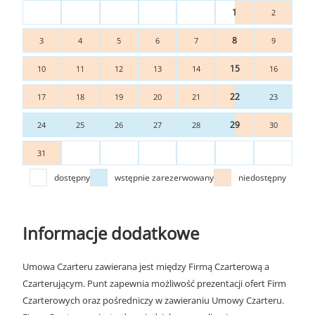
1
2
8
3
4
5
6
7
9
15
10
11
12
13
14
16
22
17
18
19
20
21
23
29
24
25
26
27
28
30
31
dostępny
wstępnie zarezerwowany
niedostępny
Informacje dodatkowe
Umowa Czarteru zawierana jest między Firmą Czarterową a
Czarterującym. Punt zapewnia możliwość prezentacji ofert Firm
Czarterowych oraz pośredniczy w zawieraniu Umowy Czarteru.