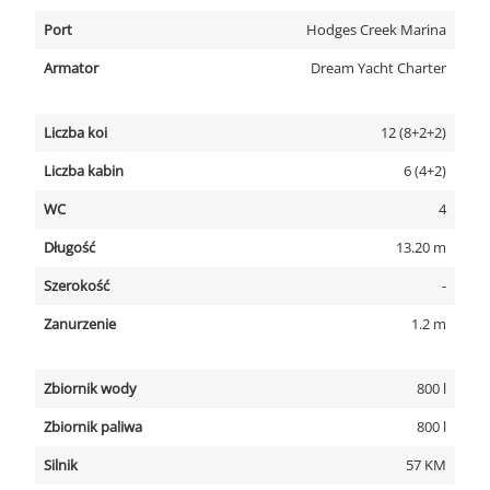
Port
Hodges Creek Marina
Armator
Dream Yacht Charter
Liczba koi
12 (8+2+2)
Liczba kabin
6 (4+2)
WC
4
Długość
13.20 m
Szerokość
-
Zanurzenie
1.2 m
Zbiornik wody
800 l
Zbiornik paliwa
800 l
Silnik
57 KM