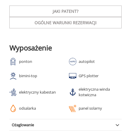
JAKI PATENT?
OGÓLNE WARUNKI REZERWACJI
Wyposażenie
ponton
autopilot
bimini-top
GPS plotter
elektryczna winda
elektryczny kabestan
kotwiczna
odsalarka
panel solarny
Ożaglowanie